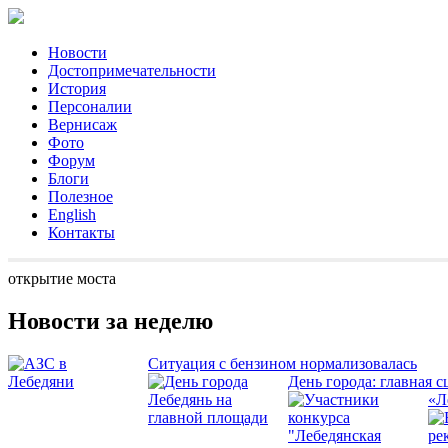
Новости
Достопримечательности
История
Персоналии
Вернисаж
Фото
Форум
Блоги
Полезное
English
Контакты
открытие моста
Новости за неделю
Ситуация с бензином нормализовалась
День города: главная с
«Л