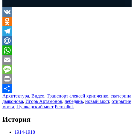
VK
Odnoklassniki
Telegram
Mail.Ru
WhatsApp
Email
Message
Print
Архитектура
,
Видео
,
Транспорт
алексей хрипченко
,
екатерина
Отправить
дьяконова
,
Игорь Артамонов
,
лебедянь
,
новый мост
,
открытие
моста
,
Пушкарский мост
Permalink
История
1914-1918