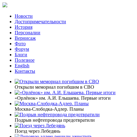
Новости
Достопримечательности
История
Персоналии
Вернисаж
Фото
Форум
Блоги
Полезное
English
Контакты
Открыли мемориал погибшим в СВО
«Орлёнок» им. А.И. Ельшаева. Первые итоги
Москва-Слободка-Адлер. Планы
Подрыв нефтепровода предотвратили
Поезд через Лебедянь