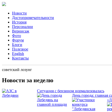
Новости
Достопримечательности
История
Персоналии
Вернисаж
Фото
Форум
Блоги
Полезное
English
Контакты
советский лозунг
Новости за неделю
Ситуация с бензином нормализовалась
День города: главная с
«Л