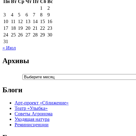
Пн
Вт
Ср
Чт
Пт
Сб
Вс
1
2
3
4
5
6
7
8
9
10
11
12
13
14
15
16
17
18
19
20
21
22
23
24
25
26
27
28
29
30
31
« Июл
Архивы
Архивы
Блоги
Арт-проект «Сближение»
Театр «Улыбка»
Советы Агронома
Уходящая натура
Реминисценции