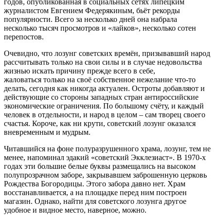
годов, опубликованная в социальных сетях липецким
журналистом Евгением Федерякиным, бьёт рекорды
популярности. Всего за несколько дней она набрала
несколько тысяч просмотров и «лайков», несколько сотен
перепостов.
Очевидно, что лозунг советских времён, призывавший народ
рассчитывать только на свои силы и в случае недовольства
жизнью искать причину прежде всего в себе,
жаловаться только на своё собственное нежелание что-то
делать, сегодня как никогда актуален. Остроты добавляют и
действующие со стороны западных стран антироссийские
экономические ограничения. По большому счёту, и каждый
человек в отдельности, и народ в целом – сам творец своего
счастья. Короче, как ни крути, советский лозунг оказался
вневременным и мудрым.
Читавшийся на фоне полуразрушенного храма, лозунг, тем не
менее, напоминал эдакий «советский Экклезиаст». В 1970-х
годах эти большие белые буквы размещались на высоком
полупрозрачном заборе, закрывавшем заброшенную церковь
Рождества Богородицы. Этого забора давно нет. Храм
восстанавливается, а на площадке перед ним построен
магазин. Однако, найти для советского лозунга другое
удобное и видное место, наверное, можно.