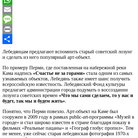
WhatsApp
Email
Message
Print
Отправить
Лебедянцам предлагают вспомнить старый советский лозунг
и сделать из него популярный арт-объект.
По примеру Перми, где поставленная на набережной реки
Кама надпись
«Счастье не за горами»
стала одним из самых
узнаваемых объектов, Лебедянь также имеет шанс получить
всероссийскую известность. Лебедянский Фонд культуры
предлагает администрации города подумать о воссоздании
лозунга советских времен
«Что мы сами сделаем, то у нас и
будет, так мы и будем жить»
.
Понятно, что Перми повезло. Арт-объект на Каме был
сооружен в 2009 году в рамках public-art-программы «Музей в
городе» и стал широко известен в стране благодаря показу в
фильмах «Реальные пацаны» и «Географ глобус пропил». Тем
не менее, уже сейчас старая лебедянская фотография 1970-х