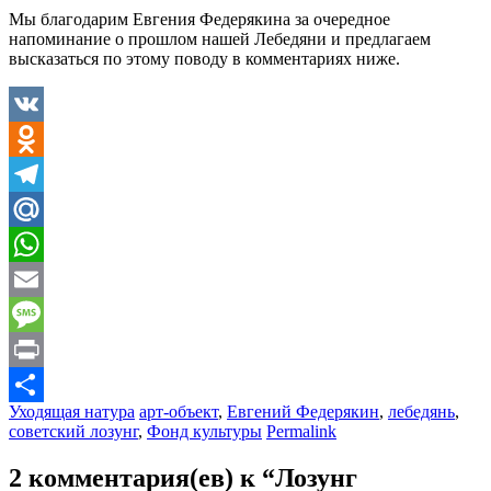
Мы благодарим Евгения Федерякина за очередное
напоминание о прошлом нашей Лебедяни и предлагаем
высказаться по этому поводу в комментариях ниже.
VK
Odnoklassniki
Telegram
Mail.Ru
WhatsApp
Email
Message
Print
Уходящая натура
арт-объект
,
Евгений Федерякин
,
лебедянь
,
Отправить
советский лозунг
,
Фонд культуры
Permalink
2 комментария(ев) к “
Лозунг