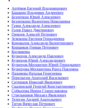
Артёмов Евгений Владимирович
Башарин Владимир Андреевич
Безлепкин Юрий Алексеевич
Безлепкина Валентина Николаевна
Газин Александр Алексеевич
Голев Павел Дмитриевич
Гревцев Алексей Петрович
Зезюкина Евгения Геннадиевна
Коновалов Александр Валентинович
Коршиков Герман Петрович
Космаковы
Кузнецов Александр Павлович
Кузнецов Юрий Александрович
Кузнецов-Москвитин Юрий Геннадьевич
Кузнецова-Москвитина Раиса Павловна
Пахомова Наталья Георгиевна
Перелыгин Анатолий Васильевич
Ситников Николай Яковлевич
Скалинский Георгий Константинович
Собкалова Ирина Станиславовна
Стрельников Михаил Яковлевич
Телегин Андрей Анатольевич
Титов Вячеслав Петрович