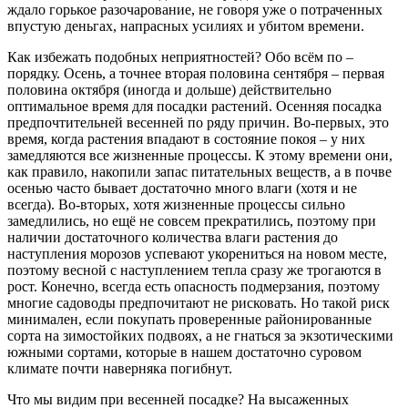
ждало горькое разочарование, не говоря уже о потраченных
впустую деньгах, напрасных усилиях и убитом времени.
Как избежать подобных неприятностей? Обо всём по –
порядку. Осень, а точнее вторая половина сентября – первая
половина октября (иногда и дольше) действительно
оптимальное время для посадки растений. Осенняя посадка
предпочтительней весенней по ряду причин. Во-первых, это
время, когда растения впадают в состояние покоя – у них
замедляются все жизненные процессы. К этому времени они,
как правило, накопили запас питательных веществ, а в почве
осенью часто бывает достаточно много влаги (хотя и не
всегда). Во-вторых, хотя жизненные процессы сильно
замедлились, но ещё не совсем прекратились, поэтому при
наличии достаточного количества влаги растения до
наступления морозов успевают укорениться на новом месте,
поэтому весной с наступлением тепла сразу же трогаются в
рост. Конечно, всегда есть опасность подмерзания, поэтому
многие садоводы предпочитают не рисковать. Но такой риск
минимален, если покупать проверенные районированные
сорта на зимостойких подвоях, а не гнаться за экзотическими
южными сортами, которые в нашем достаточно суровом
климате почти наверняка погибнут.
Что мы видим при весенней посадке? На высаженных