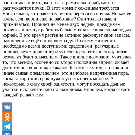
растениях с приходом тепла стремительно набухают и
распускаются почки. В этот момент саженцам требуется
много влаги, которая естественно берётся из почвы. Но как её
взять, если корни ещё не работают? Они только начали
приживаться. Пройдёт не менее двух недель, прежде чем
появятся и начнут работать белые мохнатые волоски молодых
корней. В это время растение активно расходует свои запасы,
накопленные ещё в прошлом году. Поэтому жизненно
необходимо всеми доступными средствами (регулярные
поливы, мульчирование) обеспечить растения влагой, иначе
результат будет плачевным. Такое вполне возможно, учитывая
то, что весной, особенно со второй половины апреля, бывает
достаточно тепло и даже жарко. К тому же у тех, кто так или
иначе связан с земледелием, это наиболее напряжённая пора,
когда за короткий срок нужно успеть очень многое. А
некоторые, в силу своей занятости, могут посещать дачные
участки исключительно по выходным. Впрочем, когда сажать
каждый решает сам.
VK
Odnoklassniki