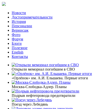
Новости
Достопримечательности
История
Персоналии
Вернисаж
Фото
Форум
Блоги
Полезное
English
Контакты
Открыли мемориал погибшим в СВО
«Орлёнок» им. А.И. Ельшаева. Первые итоги
Москва-Слободка-Адлер. Планы
Подрыв нефтепровода предотвратили
Поезд через Лебедянь