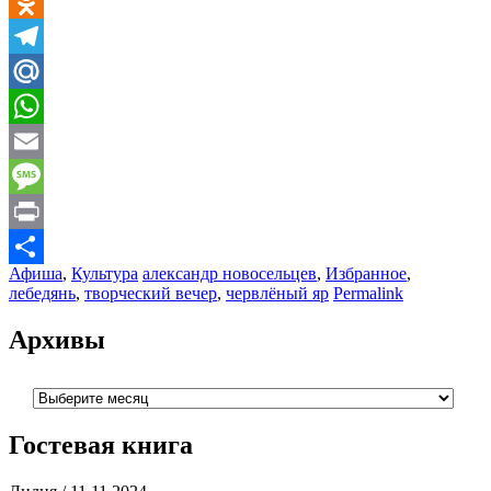
VK
Odnoklassniki
Telegram
Mail.Ru
WhatsApp
Email
Message
Print
Афиша
,
Культура
александр новосельцев
,
Избранное
,
Отправить
лебедянь
,
творческий вечер
,
червлёный яр
Permalink
Архивы
Архивы
Гостевая книга