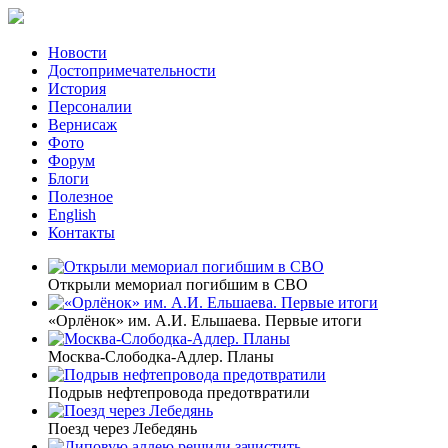
Новости
Достопримечательности
История
Персоналии
Вернисаж
Фото
Форум
Блоги
Полезное
English
Контакты
Открыли мемориал погибшим в СВО
«Орлёнок» им. А.И. Ельшаева. Первые итоги
Москва-Слободка-Адлер. Планы
Подрыв нефтепровода предотвратили
Поезд через Лебедянь