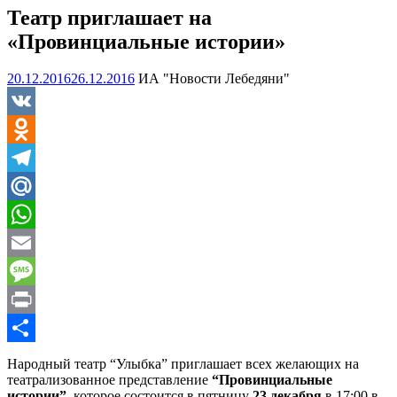
Театр приглашает на
«Провинциальные истории»
20.12.2016
26.12.2016
ИА "Новости Лебедяни"
VK
Odnoklassniki
Telegram
Mail.Ru
WhatsApp
Email
Message
Print
Отправить
Народный театр “Улыбка” приглашает всех желающих на
театрализованное представление
“Провинциальные
истории”
, которое состоится в пятницу
23 декабря
в 17:00 в