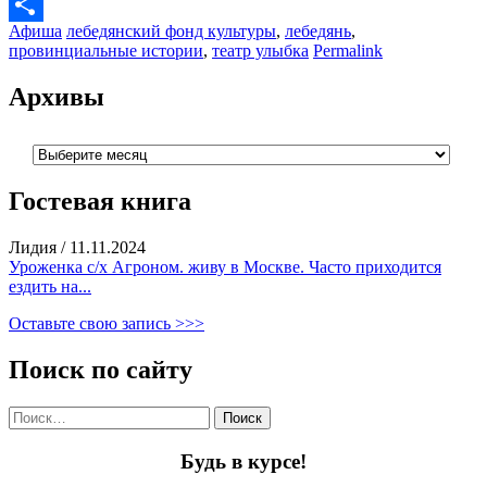
Print
Афиша
лебедянский фонд культуры
,
лебедянь
,
Отправить
провинциальные истории
,
театр улыбка
Permalink
Архивы
Архивы
Гостевая книга
Лидия
/
11.11.2024
Уроженка с/х Агроном. живу в Москве. Часто приходится
ездить на...
Оставьте свою запись >>>
Поиск по сайту
Найти:
Будь в курсе!