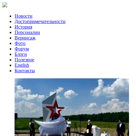
Новости
Достопримечательности
История
Персоналии
Вернисаж
Фото
Форум
Блоги
Полезное
English
Контакты