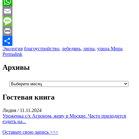
Mail.Ru
WhatsApp
Email
Message
Print
Экология
благоустройство
,
лебедянь
,
липы
,
улица Мира
Отправить
Permalink
Архивы
Архивы
Гостевая книга
Лидия
/
11.11.2024
Уроженка с/х Агроном. живу в Москве. Часто приходится
ездить на...
Оставьте свою запись >>>