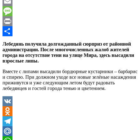
WhatsApp
Email
Message
Print
Отправить
Лебедянь получила долгожданный сюрприз от районной
администрации. После многочисленных жалоб жителей
города на отсутствие тени на улице Мира, здесь высадили
взрослые липы.
Вместе с липами высадили бордюрные кустарники – барбарис
и спирею. При должном уходе все новые зелёные насаждения
приживутся и уже следующим летом будут радовать
лебедянцев и гостей города тенью и цветением.
VK
Odnoklassniki
Telegram