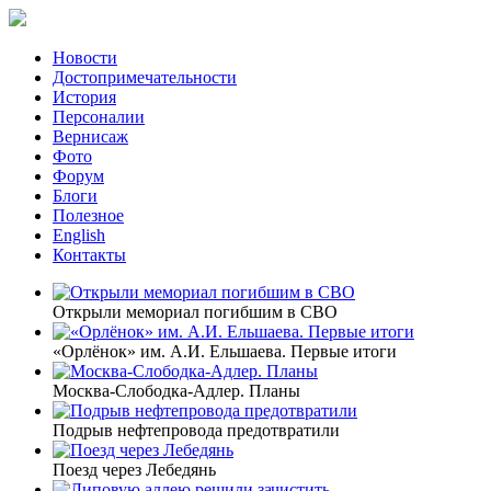
Новости
Достопримечательности
История
Персоналии
Вернисаж
Фото
Форум
Блоги
Полезное
English
Контакты
Открыли мемориал погибшим в СВО
«Орлёнок» им. А.И. Ельшаева. Первые итоги
Москва-Слободка-Адлер. Планы
Подрыв нефтепровода предотвратили
Поезд через Лебедянь