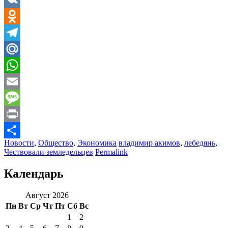
VK
Odnoklassniki
Telegram
Mail.Ru
WhatsApp
Email
Message
Print
Новости
,
Общество
,
Экономика
владимир акимов
,
лебедянь
,
Отправить
Чествовали земледельцев
Permalink
Календарь
Август 2026
Пн
Вт
Ср
Чт
Пт
Сб
Вс
1
2