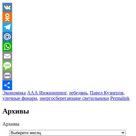
VK
Odnoklassniki
Telegram
Mail.Ru
WhatsApp
Email
Message
Print
Экономика
ААА Инжиниринг
,
лебедянь
,
Павел Кузнецов
,
Отправить
уличные фонари
,
энергосберегающие светильники
Permalink
Архивы
Архивы