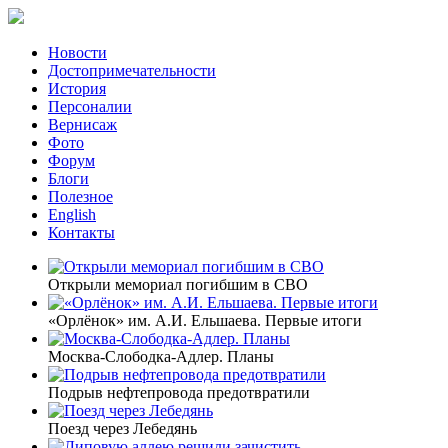
Новости
Достопримечательности
История
Персоналии
Вернисаж
Фото
Форум
Блоги
Полезное
English
Контакты
Открыли мемориал погибшим в СВО
«Орлёнок» им. А.И. Ельшаева. Первые итоги
Москва-Слободка-Адлер. Планы
Подрыв нефтепровода предотвратили
Поезд через Лебедянь