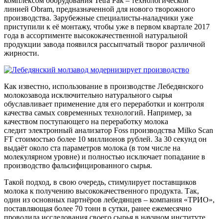
комплексом оборудования Tetra Pak – технологической
линией Obram, предназначенной для нового творожного
производства. Зарубежные специалисты-наладчики уже
приступили к её монтажу, чтобы уже в первом квартале 2017
года в ассортименте высококачественной натуральной
продукции завода появился рассыпчатый творог различной
жирности.
Как известно, использование в производстве Лебедянского
молокозавода исключительно натурального сырья
обуславливает применение для его переработки и контроля
качества самых современных технологий. Например, за
качеством поступающего на переработку молока
следит электронный анализатор Foss производства Milko Scan
FT стоимостью более 10 миллионов рублей. За 30 секунд он
выдаёт около ста параметров молока (в том числе на
молекулярном уровне) и полностью исключает попадание в
производство фальсифицированного сырья.
Такой подход, в свою очередь, стимулирует поставщиков
молока к получению высококачественного продукта. Так,
один из основных партнёров лебедянцев – компания «ТРИО»,
поставляющая более 70 тонн в сутки, ранее ежемесячно
проводила исследования своего сырья в научном институте.