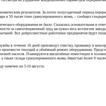
номическим результатом. За почти полугодичный период перерабо
хара и 50 тысяч тонн гранулированного жома, – сообщил гендире
гического оборудования не было. Сказалась основательная и отв
ости за самоотверженный труд заслужил весь коллектив завода
спытаний. Все добросовестные работники предприятия будут по
ужбы в течение 10 дней произведут очистку, промывку и консер
л произвести текущий и объёмный ремонт оборудования. Предсто
визией насосов. Планируются масштабные инвестиции в основны
 а также склада гранулированного жома, ёмкостью более 9 тысяч
у намечен на 5-10 августа.