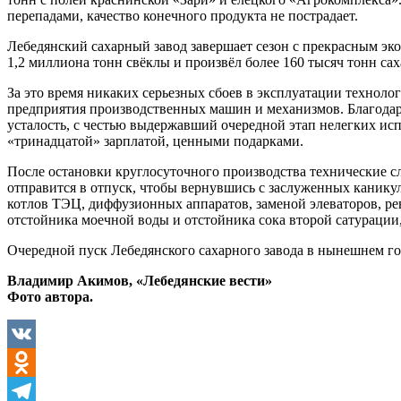
перепадами, качество конечного продукта не пострадает.
Лебедянский сахарный завод завершает сезон с прекрасным эко
1,2 миллиона тонн свёклы и произвёл более 160 тысяч тонн са
За это время никаких серьезных сбоев в эксплуатации техноло
предприятия производственных машин и механизмов. Благодарн
усталость, с честью выдержавший очередной этап нелегких и
«тринадцатой» зарплатой, ценными подарками.
После остановки круглосуточного производства технические сл
отправится в отпуск, чтобы вернувшись с заслуженных канику
котлов ТЭЦ, диффузионных аппаратов, заменой элеваторов, ре
отстойника моечной воды и отстойника сока второй сатурации,
Очередной пуск Лебедянского сахарного завода в нынешнем год
Владимир Акимов, «Лебедянские вести»
Фото автора.
VK
Odnoklassniki