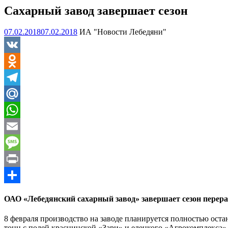
Сахарный завод завершает сезон
07.02.2018
07.02.2018
ИА "Новости Лебедяни"
VK
Odnoklassniki
Telegram
Mail.Ru
WhatsApp
Email
Message
Print
Отправить
ОАО «Лебедянский сахарный завод» завершает сезон перера
8 февраля производство на заводе планируется полностью остан
тонн с полей краснинской «Зари» и елецкого «Агрокомплекса