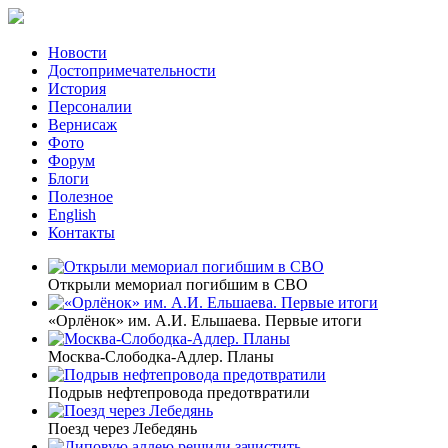
Новости
Достопримечательности
История
Персоналии
Вернисаж
Фото
Форум
Блоги
Полезное
English
Контакты
Открыли мемориал погибшим в СВО
«Орлёнок» им. А.И. Ельшаева. Первые итоги
Москва-Слободка-Адлер. Планы
Подрыв нефтепровода предотвратили
Поезд через Лебедянь