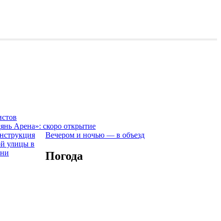
истов
янь Арена»: скоро открытие
Вечером и ночью — в объезд
Погода