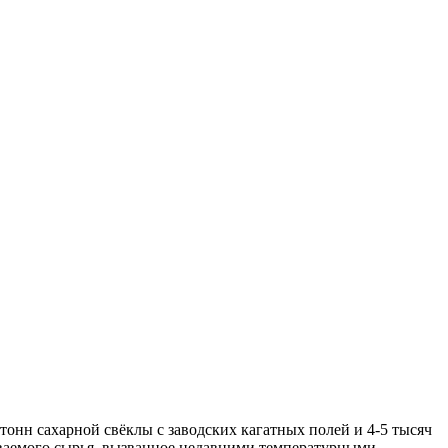
 тонн сахарной свёклы с заводских кагатных полей и 4-5 тысяч
ываемого сырья, вызванное недавними температурными