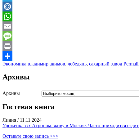
Telegram
Mail.Ru
WhatsApp
Email
Message
Print
Экономика
владимир акимов
,
лебедянь
,
сахарный завод
Permali
Отправить
Архивы
Архивы
Гостевая книга
Лидия
/
11.11.2024
Уроженка с/х Агроном. живу в Москве. Часто приходится ездить
Оставьте свою запись >>>