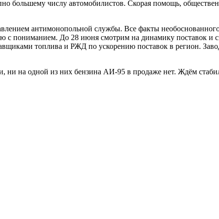
тупно большему числу автомобилистов. Скорая помощь, обществ
авлением антимонопольной службы. Все факты необоснованного 
ю с пониманием. До 28 июня смотрим на динамику поставок и си
авщиками топлива и РЖД по ускорению поставок в регион. Завод
ри, ни на одной из них бензина АИ-95 в продаже нет. Ждём стаб