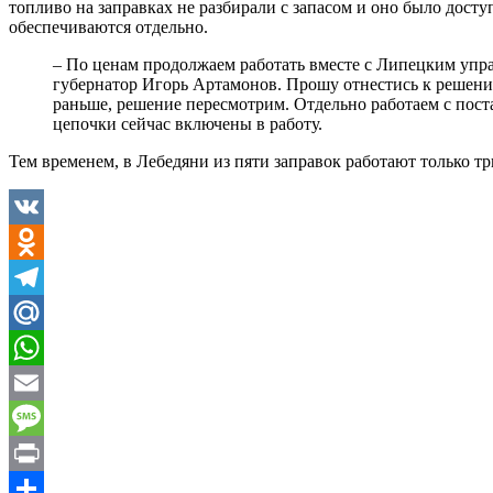
топливо на заправках не разбирали с запасом и оно было дос
обеспечиваются отдельно.
– По ценам продолжаем работать вместе с Липецким упр
губернатор Игорь Артамонов. Прошу отнестись к решени
раньше, решение пересмотрим. Отдельно работаем с пост
цепочки сейчас включены в работу.
Тем временем, в Лебедяни из пяти заправок работают только т
VK
Odnoklassniki
Telegram
Mail.Ru
WhatsApp
Email
Message
Print