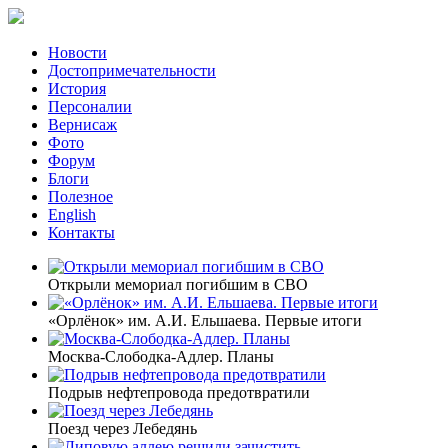
Новости
Достопримечательности
История
Персоналии
Вернисаж
Фото
Форум
Блоги
Полезное
English
Контакты
Открыли мемориал погибшим в СВО
«Орлёнок» им. А.И. Ельшаева. Первые итоги
Москва-Слободка-Адлер. Планы
Подрыв нефтепровода предотвратили
Поезд через Лебедянь