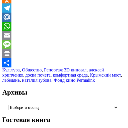
Odnoklassniki
Telegram
Mail.Ru
WhatsApp
Email
Message
Print
Культура
,
Общество
,
Репортаж
3D кинозал
,
алексей
Отправить
хрипченко
,
доска почета
,
комфортная среда
,
Крымский мост
,
лебедянь
,
наталия зубова
,
Фонд кино
Permalink
Архивы
Архивы
Гостевая книга