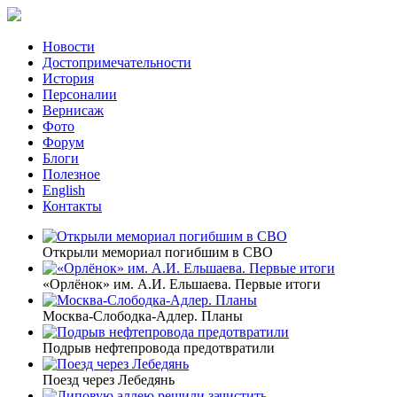
Новости
Достопримечательности
История
Персоналии
Вернисаж
Фото
Форум
Блоги
Полезное
English
Контакты
Открыли мемориал погибшим в СВО
«Орлёнок» им. А.И. Ельшаева. Первые итоги
Москва-Слободка-Адлер. Планы
Подрыв нефтепровода предотвратили
Поезд через Лебедянь