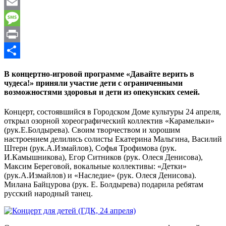
WhatsApp
Email
Message
Print
Отправить
В концертно-игровой программе «Давайте верить в
чудеса!» приняли участие дети с ограниченными
возможностями здоровья и дети из опекунских семей.
Концерт, состоявшийся в Городском Доме культуры 24 апреля,
открыл озорной хореографический коллектив «Карамельки»
(рук.Е.Болдырева). Своим творчеством и хорошим
настроением делились солисты Екатерина Мальгина, Василий
Штерн (рук.А.Измайлов), Софья Трофимова (рук.
И.Камышникова), Егор Ситников (рук. Олеся Денисова),
Максим Береговой, вокальные коллективы: «Детки»
(рук.А.Измайлов) и «Наследие» (рук. Олеся Денисова).
Милана Байцурова (рук. Е. Болдырева) подарила ребятам
русский народный танец.