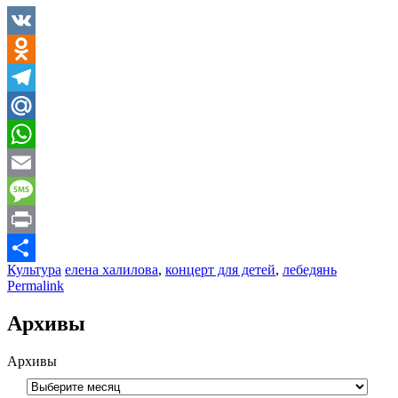
VK
Odnoklassniki
Telegram
Mail.Ru
WhatsApp
Email
Message
Print
Культура
елена халилова
,
концерт для детей
,
лебедянь
Отправить
Permalink
Архивы
Архивы