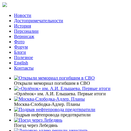
Новости
Достопримечательности
История
Персоналии
Вернисаж
Фото
Форум
Блоги
Полезное
English
Контакты
Открыли мемориал погибшим в СВО
«Орлёнок» им. А.И. Ельшаева. Первые итоги
Москва-Слободка-Адлер. Планы
Подрыв нефтепровода предотвратили
Поезд через Лебедянь