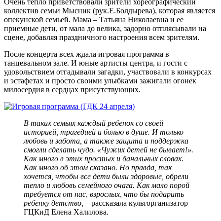
Очень тепло приветствовали зрители хореографический
коллектив семьи Мысник (рук.Е.Болдырева), которая является
опекунской семьей. Мама – Татьяна Николаевна и ее
приемные дети, от мала до велика, задорно отплясывали на
сцене, добавляя праздничного настроения всем зрителям.
После концерта всех ждала игровая программа в
танцевальном зале. И юные артисты центра, и гости с
удовольствием отгадывали загадки, участвовали в конкурсах
и эстафетах и просто своими улыбками зажигали огонек
милосердия в сердцах присутствующих.
В таких семьях каждый ребенок со своей
историей, трагедией и болью в душе. И только
любовь и забота, а также защита и поддержка
смогли сделать чудо. «Чужих детей не бывает!».
Как много в этих простых и банальных словах.
Как много об этом сказано. Но правда, так
хочется, чтобы все дети были здоровые, обрели
тепло и любовь семейного очага. Как мало порой
требуется от нас, взрослых, что бы подарить
ребенку детство,
– рассказала культорганизатор
ГЦКиД Елена Халилова.