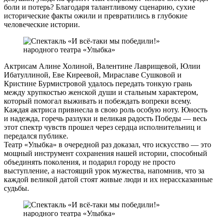
боли и потерь? Благодаря талантливому сценарию, сухие
исторические факты ожили и превратились в глубокие
человеческие истории.
Актрисам Алине Холиной, Валентине Лаврищевой, Юлии
Ибатуллиной, Еве Киреевой, Мираславе Сушковой и
Кристине Бурмистровой удалось передать тонкую грань
между хрупкостью женской души и стальным характером,
который помогал выживать и побеждать вопреки всему.
Каждая актриса привнесла в свою роль особую ноту. Юность
и надежда, горечь разлуки и великая радость Победы — весь
этот спектр чувств прошел через сердца исполнительниц и
передался публике.
Театр «Улыбка» в очередной раз доказал, что искусство — это
мощный инструмент сохранения нашей истории, способный
объединять поколения, и подарил городу не просто
выступление, а настоящий урок мужества, напомнив, что за
каждой великой датой стоят живые люди и их нерассказанные
судьбы.