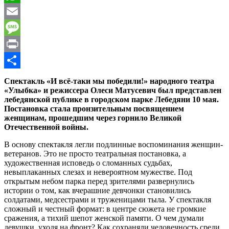
WhatsApp
Email
Message
Print
Отправить
Спектакль «И всё-таки мы победили!» народного театра
«Улыбка» и режиссера Олеси Матусевич был представлен
лебедянской публике в городском парке Лебедяни 10 мая.
Постановка стала пронзительным посвящением
женщинам, прошедшим через горнило Великой
Отечественной войны.
В основу спектакля легли подлинные воспоминания женщин-
ветеранов. Это не просто театральная постановка, а
художественная исповедь о сломанных судьбах,
невыплаканных слезах и невероятном мужестве. Под
открытым небом парка перед зрителями развернулись
истории о том, как вчерашние девчонки становились
солдатами, медсестрами и труженицами тыла. У спектакля
сложный и честный формат: в центре сюжета не громкие
сражения, а тихий шепот женской памяти. О чем думали
девушки, уходя на фронт? Как сохраняли человечность среди