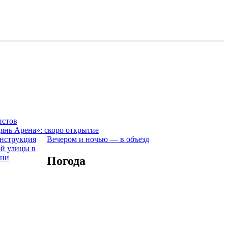
истов
янь Арена»: скоро открытие
Вечером и ночью — в объезд
Погода