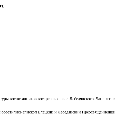
рт
туры воспитанников воскресных школ Лебедянского, Чаплыгинск
ям обратились епископ Елецкий и Лебедянский Преосвященнейш