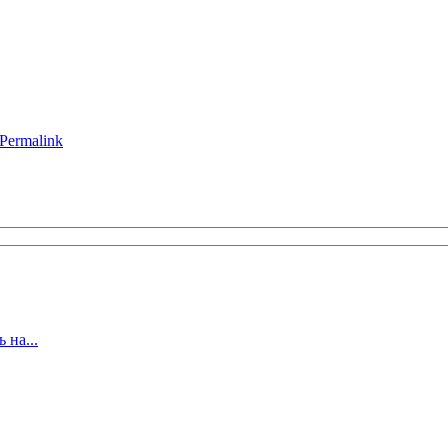
Permalink
 на...