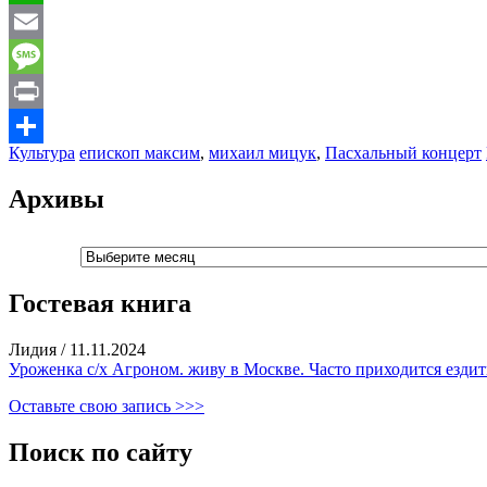
WhatsApp
Email
Message
Print
Культура
епископ максим
,
михаил мицук
,
Пасхальный концерт
Отправить
Архивы
Архивы
Гостевая книга
Лидия
/
11.11.2024
Уроженка с/х Агроном. живу в Москве. Часто приходится ездить
Оставьте свою запись >>>
Поиск по сайту