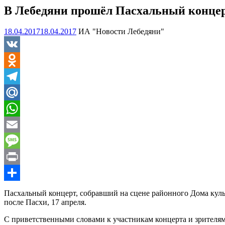
В Лебедяни прошёл Пасхальный конце
18.04.2017
18.04.2017
ИА "Новости Лебедяни"
VK
Odnoklassniki
Telegram
Mail.Ru
WhatsApp
Email
Message
Print
Отправить
Пасхальный концерт, собравший на сцене районного Дома куль
после Пасхи, 17 апреля.
С приветственными словами к участникам концерта и зрител