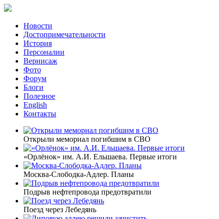
Новости
Достопримечательности
История
Персоналии
Вернисаж
Фото
Форум
Блоги
Полезное
English
Контакты
Открыли мемориал погибшим в СВО
«Орлёнок» им. А.И. Ельшаева. Первые итоги
Москва-Слободка-Адлер. Планы
Подрыв нефтепровода предотвратили
Поезд через Лебедянь