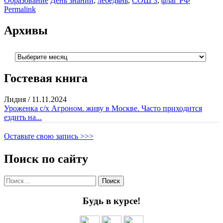
Образование
День знаний
,
лебедянь
,
СОШ 3
,
флаг РФ
Отправить
Permalink
Архивы
Архивы
Гостевая книга
Лидия
/
11.11.2024
Уроженка с/х Агроном. живу в Москве. Часто приходится
ездить на...
Оставьте свою запись >>>
Поиск по сайту
Найти:
Будь в курсе!