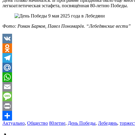
День только начинался. В программе праздника было ещё много
легкоатлетическая эстафета, посвящённая 80-летию Победы.
Фото: Роман Барков, Павел Пономарёв. “Лебедянские вести”
VK
Odnoklassniki
Telegram
Mail.Ru
WhatsApp
Email
Message
Print
Актуально
,
Общество
80летие
,
День Победы
,
Лебедянь
,
торжес
Отправить