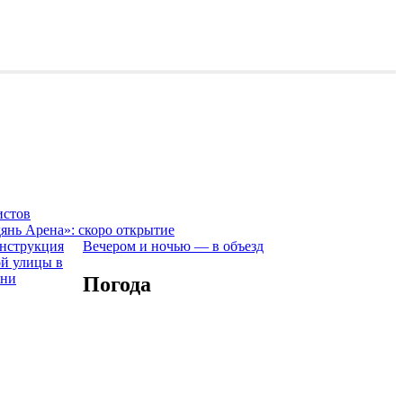
истов
янь Арена»: скоро открытие
Вечером и ночью — в объезд
Погода