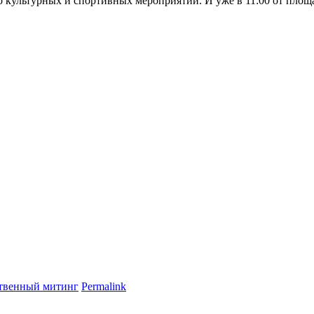
 культурных и спортивных мероприятий. И уже в 11:00 от площа
твенный митинг
Permalink