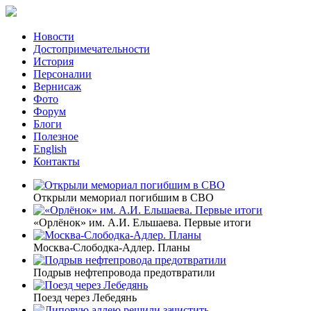
Новости
Достопримечательности
История
Персоналии
Вернисаж
Фото
Форум
Блоги
Полезное
English
Контакты
Открыли мемориал погибшим в СВО
«Орлёнок» им. А.И. Ельшаева. Первые итоги
Москва-Слободка-Адлер. Планы
Подрыв нефтепровода предотвратили
Поезд через Лебедянь