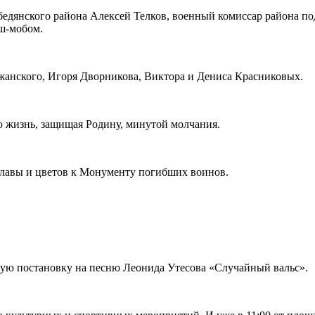
бедянского района Алексей Телков, военный комиссар района п
ш-мобом.
анского, Игоря Дворникова, Виктора и Дениса Красниковых.
ю жизнь, защищая Родину, минутой молчания.
Славы и цветов к Монументу погибших воинов.
ую постановку на песню Леонида Утесова «Случайный вальс».