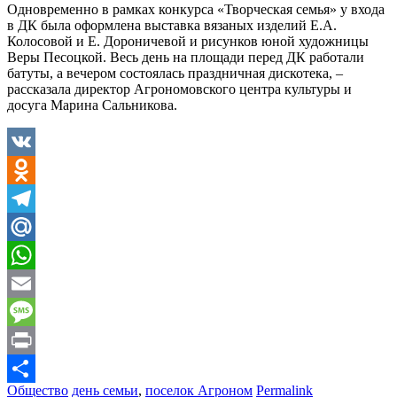
Одновременно в рамках конкурса «Творческая семья» у входа
в ДК была оформлена выставка вязаных изделий Е.А.
Колосовой и Е. Дороничевой и рисунков юной художницы
Веры Песоцкой. Весь день на площади перед ДК работали
батуты, а вечером состоялась праздничная дискотека, –
рассказала директор Агрономовского центра культуры и
досуга Марина Сальникова.
VK
Odnoklassniki
Telegram
Mail.Ru
WhatsApp
Email
Message
Print
Общество
день семьи
,
поселок Агроном
Permalink
Отправить