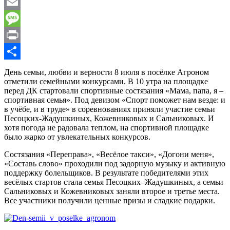
WhatsApp
Email
Message
Print
Отправить
День семьи, любви и верности 8 июля в посёлке Агроном
отметили семейными конкурсами. В 10 утра на площадке
перед ДК стартовали спортивные состязания «Мама, папа, я –
спортивная семья». Под девизом «Спорт поможет нам везде: и
в учёбе, и в труде» в соревнованиях приняли участие семьи
Песоцких-Жадушкиных, Кожевниковых и Сальниковых. И
хотя погода не радовала теплом, на спортивной площадке
было жарко от увлекательных конкурсов.
Состязания «Переправа», «Весёлое такси», «Догони меня»,
«Составь слово» проходили под задорную музыку и активную
поддержку болельщиков. В результате победителями этих
весёлых стартов стала семья Песоцких–Жадушкиных, а семьи
Сальниковых и Кожевниковых заняли второе и третье места.
Все участники получили ценные призы и сладкие подарки.