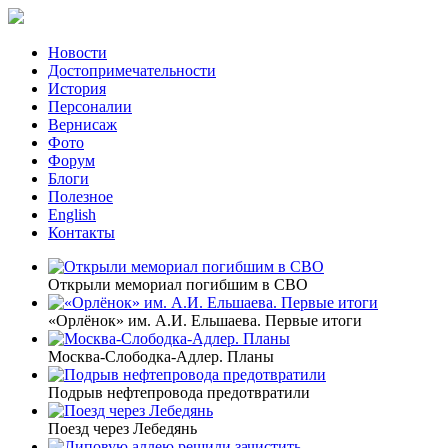
Новости
Достопримечательности
История
Персоналии
Вернисаж
Фото
Форум
Блоги
Полезное
English
Контакты
Открыли мемориал погибшим в СВО
«Орлёнок» им. А.И. Ельшаева. Первые итоги
Москва-Слободка-Адлер. Планы
Подрыв нефтепровода предотвратили
Поезд через Лебедянь