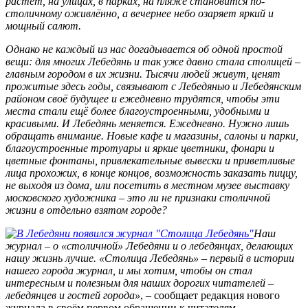
растёт, на улицах, в парках, на пляже становится по-
столичному оживлённо, а вечернее небо озаряет яркий и
мощный салют.
Однако не каждый из нас догадывается об одной простой
вещи: для многих Лебедянь и так уже давно стала столицей –
главным городом в их жизни. Тысячи людей живут, ценят
прожитые здесь годы, связывают с Лебедянью и Лебедянским
районом своё будущее и ежедневно трудятся, чтобы эти
места стали ещё более благоустроенными, удобными и
красивыми. И Лебедянь меняется. Ежедневно. Нужно лишь
обращать внимание. Новые кафе и магазины, салоны и парки,
благоустроенные тротуары и яркие цветники, фонари и
цветные фонтаны, привлекательные вывески и приветливые
лица прохожих, в конце концов, возможность заказать пиццу,
не выходя из дома, или посетить в местном музее выставку
московского художника – это ли не признаки столичной
жизни в отдельно взятом городе?
Наш
журнал – о «столичной» Лебедяни и о лебедянцах, делающих
нашу жизнь лучше. «Столица Лебедянь» – первый в истории
нашего города журнал, и мы хотим, чтобы он стал
интересным и полезным для наших дорогих читателей –
лебедянцев и гостей города
»
, – сообщает редакция нового
журнала в своём первом обращении к читателям.