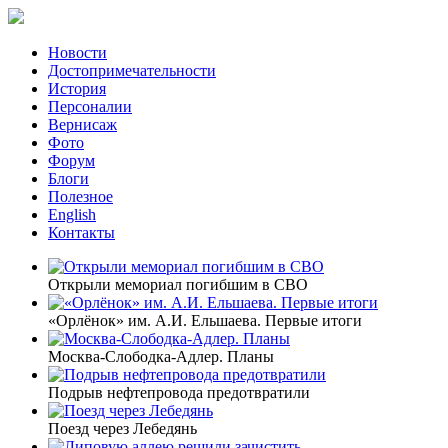
Новости
Достопримечательности
История
Персоналии
Вернисаж
Фото
Форум
Блоги
Полезное
English
Контакты
Открыли мемориал погибшим в СВО
«Орлёнок» им. А.И. Ельшаева. Первые итоги
Москва-Слободка-Адлер. Планы
Подрыв нефтепровода предотвратили
Поезд через Лебедянь