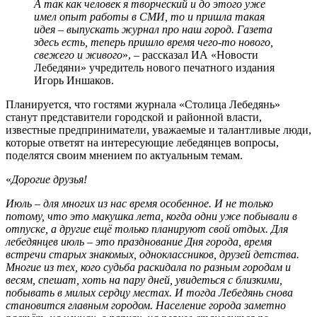
А так как человек я творческий и до этого уже
имел опыт работы в СМИ, то и пришла такая
идея – выпускать журнал про наш город. Газета
здесь есть, теперь пришло время чего-то нового,
свежего и живого
», – рассказал ИА «Новости
Лебедяни» учредитель нового печатного издания
Игорь Иншаков.
Планируется, что гостями журнала «Столица Лебедянь»
станут представители городской и районной власти,
известные предприниматели, уважаемые и талантливые люди,
которые ответят на интересующие лебедянцев вопросы,
поделятся своим мнением по актуальным темам.
«
Дорогие друзья!
Июль – для многих из нас время особенное. И не только
потому, что это макушка лета, когда одни уже побывали в
отпуске, а другие ещё только планируют свой отдых. Для
лебедянцев июль – это празднование Дня города, время
встречи старых знакомых, одноклассников, друзей детства.
Многие из тех, кого судьба раскидала по разным городам и
весям, спешат, хоть на пару дней, увидеться с близкими,
побывать в милых сердцу местах. И тогда Лебедянь снова
становится главным городом. Население города заметно