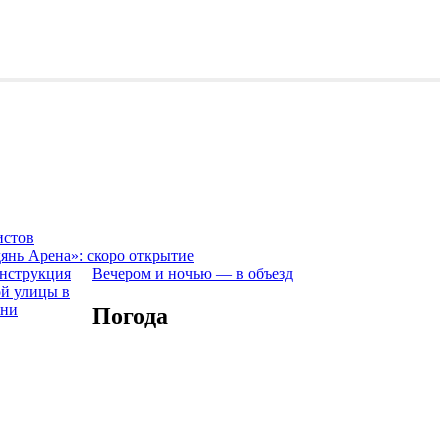
истов
янь Арена»: скоро открытие
Вечером и ночью — в объезд
Погода