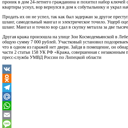
проник в дом 24-летнего гражданина и похитил набор ключей с
квартиры уснул, вор вернулся в дом к собутыльнику и украл на
Продать их он не успел, так как был задержан за другое престу
шланг, самодельный мангал и электрическое точило. Ущерб оце
шланг. Мангал и точило вор сдал в скупку металла за две тысяч
Другая кража произошла на улице Зои Космодемьянской в Лебедя
общую сумму 7 000 рублей. Участковый установил подозреваем
что в одном из гаражей нет двери. Зайдя в помещение, он обн
части 2 статьи 158 УК РФ «Кража, совершенная с незаконным 
пресс-служба УМВД России по Липецкой области
VK
Odnoklassniki
Telegram
Mail.Ru
WhatsApp
Email