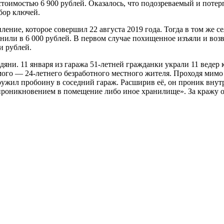
тоимостью 6 900 рублей. Оказалось, что подозреваемый и потер
бор ключей.
пление, которое совершил 22 августа 2019 года. Тогда в том же 
нили в 6 000 рублей. В первом случае похищенное изъяли и возв
и рублей.
ни. 11 января из гаража 51-летней гражданки украли 11 ведер ка
ого — 24-летнего безработного местного жителя. Проходя мимо г
аружил пробоину в соседний гараж. Расширив её, он проник внут
проникновением в помещение либо иное хранилище». За кражу о