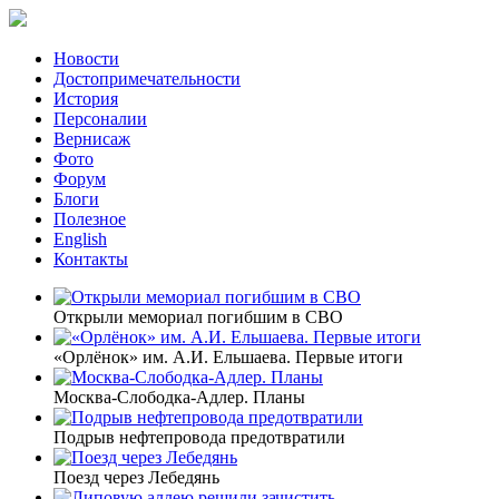
Новости
Достопримечательности
История
Персоналии
Вернисаж
Фото
Форум
Блоги
Полезное
English
Контакты
Открыли мемориал погибшим в СВО
«Орлёнок» им. А.И. Ельшаева. Первые итоги
Москва-Слободка-Адлер. Планы
Подрыв нефтепровода предотвратили
Поезд через Лебедянь