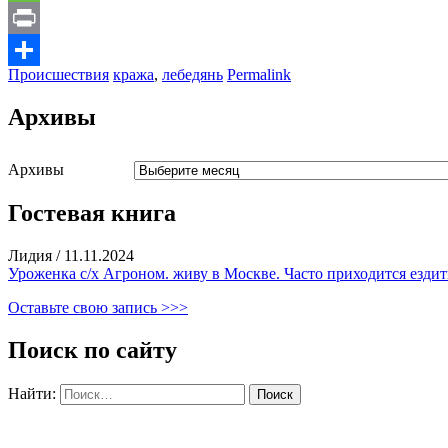
Message
Print
Происшествия
кража
,
лебедянь
Permalink
Отправить
Архивы
Архивы
Гостевая книга
Лидия
/
11.11.2024
Уроженка с/х Агроном. живу в Москве. Часто приходится ездить
Оставьте свою запись >>>
Поиск по сайту
Найти: