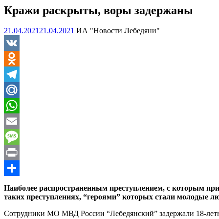
Кражи раскрыты, воры задержаны
21.04.2021
21.04.2021
ИА "Новости Лебедяни"
VK
Odnoklassniki
Telegram
Mail.Ru
WhatsApp
Email
Message
Print
Отправить
Наиболее распространенным преступлением, с которым прих
таких преступлениях, “героями” которых стали молодые лю
Сотрудники МО МВД России “Лебедянский” задержали 18-летнег