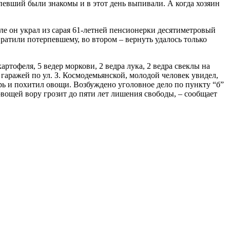
певший были знакомы и в этот день выпивали. А когда хозяин
селе он украл из сарая 61-летней пенсионерки десятиметровый
ратили потерпевшему, во втором – вернуть удалось только
ртофеля, 5 ведер моркови, 2 ведра лука, 2 ведра свеклы на
аражей по ул. З. Космодемьянской, молодой человек увидел,
рь и похитил овощи. Возбуждено уголовное дело по пункту “б”
вощей вору грозит до пяти лет лишения свободы, – сообщает