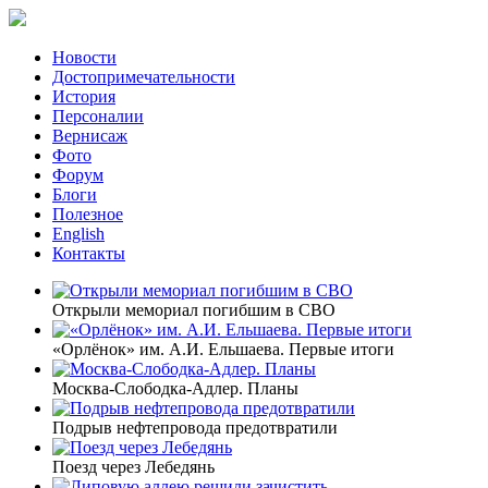
Новости
Достопримечательности
История
Персоналии
Вернисаж
Фото
Форум
Блоги
Полезное
English
Контакты
Открыли мемориал погибшим в СВО
«Орлёнок» им. А.И. Ельшаева. Первые итоги
Москва-Слободка-Адлер. Планы
Подрыв нефтепровода предотвратили
Поезд через Лебедянь