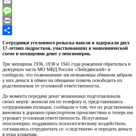
WhatsApp
Email
Message
Print
Отправить
Сотрудники уголовного розыска нашли и задержали двух
17-летних подростков, участвовавших в мошеннической
схеме и похищении денег у пенсионерок.
Три женщины 1936, 1938 и 1941 года рождения обратились в
дежурную часть МО МВД России «Лебедянский» и
сообщили, что позвонившие им незнакомцы обманом забрали
у них деньги в обмен на обещание помочь освободить их
родственников от уголовной ответственности.
До момента передачи денег мошенники подготавливали
своих жертв: звонили им по телефону и, представившись
сотрудниками полиции, сообщали о том, что их родственники
виновны в дорожно-транспортном происшествии и теперь им
угрожает уголовная ответственность. Испуганные
пенсионерки, поддавшись психологическому воздействию,
соглашались сотрудничать со «следствием» и передать деньги
в руки курьерам.