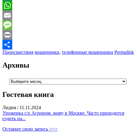
Mail.Ru
WhatsApp
Email
Message
Print
Происшествия
мошенники
,
телефонные мошенники
Permalink
Отправить
Архивы
Архивы
Гостевая книга
Лидия
/
11.11.2024
Уроженка с/х Агроном. живу в Москве. Часто приходится
ездить на...
Оставьте свою запись >>>