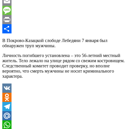
WhatsApp
Email
Message
Print
Отправить
В Покрово-Казацкой слободе Лебедяни 7 января был
обнаружен труп мужчины.
Личность погибшего установлена – это 56-летний местный
житель. Тело лежало на улице рядом со свежим костровищем.
Следственный комитет проводит проверку, но вполне
вероятно, что смерть мужчины не носит криминального
характера.
VK
Odnoklassniki
Telegram
Mail.Ru