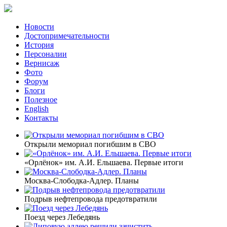
Новости
Достопримечательности
История
Персоналии
Вернисаж
Фото
Форум
Блоги
Полезное
English
Контакты
Открыли мемориал погибшим в СВО
«Орлёнок» им. А.И. Ельшаева. Первые итоги
Москва-Слободка-Адлер. Планы
Подрыв нефтепровода предотвратили
Поезд через Лебедянь