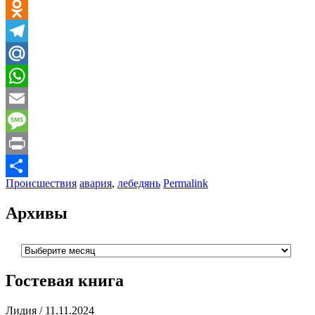
VK
Odnoklassniki
Telegram
Mail.Ru
WhatsApp
Email
Message
Print
Происшествия
авария
,
лебедянь
Permalink
Отправить
Архивы
Архивы
Гостевая книга
Лидия
/
11.11.2024