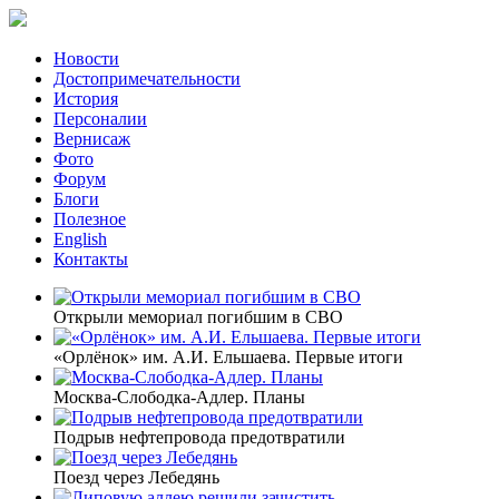
Новости
Достопримечательности
История
Персоналии
Вернисаж
Фото
Форум
Блоги
Полезное
English
Контакты
Открыли мемориал погибшим в СВО
«Орлёнок» им. А.И. Ельшаева. Первые итоги
Москва-Слободка-Адлер. Планы
Подрыв нефтепровода предотвратили
Поезд через Лебедянь