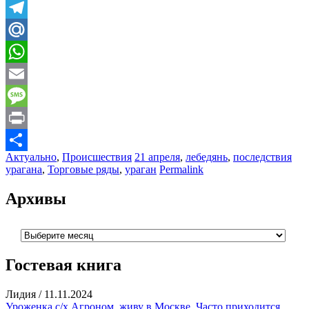
Odnoklassniki
Telegram
Mail.Ru
WhatsApp
Email
Message
Print
Актуально
,
Происшествия
21 апреля
,
лебедянь
,
последствия
Отправить
урагана
,
Торговые ряды
,
ураган
Permalink
Архивы
Архивы
Гостевая книга
Лидия
/
11.11.2024
Уроженка с/х Агроном. живу в Москве. Часто приходится