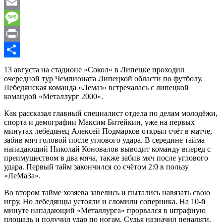
WhatsApp
Email
Message
Print
Отправить
13 августа на стадионе «Сокол» в Липецке проходил
очередной тур Чемпионата Липецкой области по футболу.
Лебедянская команда «Лемаз» встречалась с липецкой
командой «Металлург 2000».
Как рассказал главный специалист отдела по делам молодёжи,
спорта и демографии Максим Битейкин, уже на первых
минутах лебедянец Алексей Подмарков открыл счёт в матче,
забив мяч головой после углового удара. В середине тайма
нападающий Николай Коновалов выводит команду вперед с
преимуществом в два мяча, также забив мяч после углового
удара. Первый тайм закончился со счётом 2:0 в пользу
«ЛеМаЗа».
Во втором тайме хозяева завелись и пытались навязать свою
игру. Но лебедянцы устояли и сломили соперника. На 10-й
минуте нападающий «Металлурга» прорвался в штрафную
площадь и получил удар по ногам. Судья назначил пенальти.