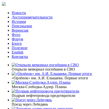
Новости
Достопримечательности
История
Персоналии
Вернисаж
Фото
Форум
Блоги
Полезное
English
Контакты
Открыли мемориал погибшим в СВО
«Орлёнок» им. А.И. Ельшаева. Первые итоги
Москва-Слободка-Адлер. Планы
Подрыв нефтепровода предотвратили
Поезд через Лебедянь