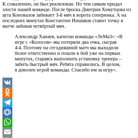
К сожалению, он был реализован. Но тем самым придал
злости нашей команде. После броска Дмитрия Хомутцова из
аута Коновалов забивает 3-й мяч в ворота соперника. А на
последних минутах Константин Иншаков ставит точку в
матче забивая четвёртый мяч.
Александр Ханаев, капитан команды «ЛеМаЗ»: «В
игре с «Колосом» мы потеряли два очка, сыграв
4:4. Поэтому на сегодняшний матч мы выходили
более ответственно и пошли в бой уже на первых
минутах, стараясь выполнить установку тренера –
забить быстрый мяч. Ребята справились. В целом,
я доволен игрой команды. Спасибо им за игру».
VK
Odnoklassniki
Telegram
Mail.Ru
WhatsApp