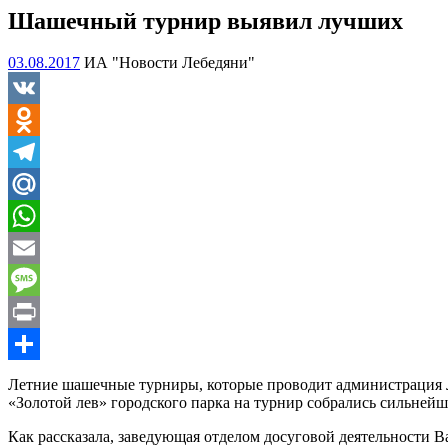
Шашечный турнир выявил лучших
03.08.2017
ИА "Новости Лебедяни"
VK
Odnoklassniki
Telegram
Mail.Ru
WhatsApp
Email
Message
Print
Отправить
Летние шашечные турниры, которые проводит администрация Ле
«Золотой лев» городского парка на турнир собрались сильней
Как рассказала, заведующая отделом досуговой деятельности