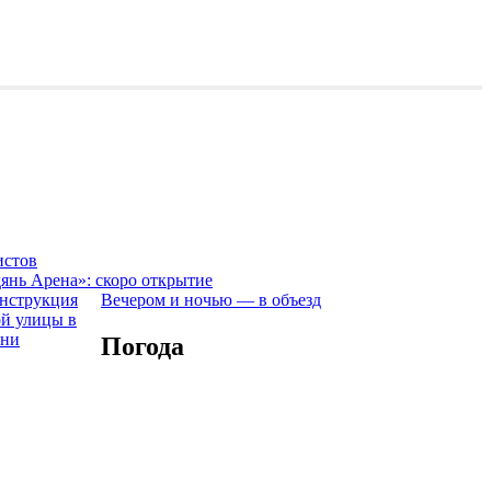
истов
янь Арена»: скоро открытие
Вечером и ночью — в объезд
Погода