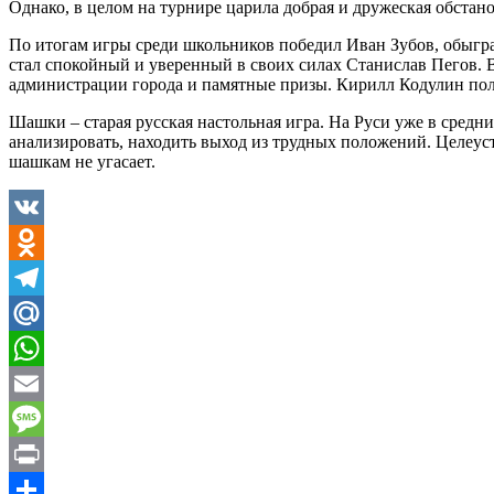
Однако, в целом на турнире царила добрая и дружеская обстано
По итогам игры среди школьников победил Иван Зубов, обыгр
стал спокойный и уверенный в своих силах Станислав Пегов. 
администрации города и памятные призы. Кирилл Кодулин по
Шашки – старая русская настольная игра. На Руси уже в средн
анализировать, находить выход из трудных положений. Целеустр
шашкам не угасает.
VK
Odnoklassniki
Telegram
Mail.Ru
WhatsApp
Email
Message
Print