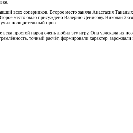
вка.
авший всех соперников. Второе место заняла Анастасия Тананы
Второе место было присуждено Валерию Денисову. Николай Зюзи
лучил поощрительный приз.
ие века простой народ очень любил эту игру. Она увлекала их 
емлённость, точный расчёт, формировали характер, зарождали в 