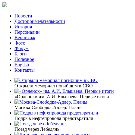
Новости
Достопримечательности
История
Персоналии
Вернисаж
Фото
Форум
Блоги
Полезное
English
Контакты
Открыли мемориал погибшим в СВО
«Орлёнок» им. А.И. Ельшаева. Первые итоги
Москва-Слободка-Адлер. Планы
Подрыв нефтепровода предотвратили
Поезд через Лебедянь