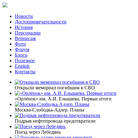
Новости
Достопримечательности
История
Персоналии
Вернисаж
Фото
Форум
Блоги
Полезное
English
Контакты
Открыли мемориал погибшим в СВО
«Орлёнок» им. А.И. Ельшаева. Первые итоги
Москва-Слободка-Адлер. Планы
Подрыв нефтепровода предотвратили
Поезд через Лебедянь