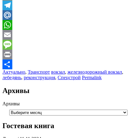
Odnoklassniki
Telegram
Mail.Ru
WhatsApp
Email
Message
Print
Актуально
,
Транспорт
вокзал
,
железнодорожный вокзал
,
Отправить
лебедянь
,
реконструкция
,
Спецстрой
Permalink
Архивы
Архивы
Гостевая книга