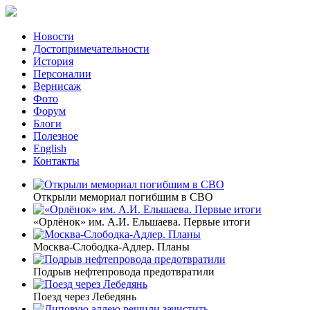
Новости
Достопримечательности
История
Персоналии
Вернисаж
Фото
Форум
Блоги
Полезное
English
Контакты
Открыли мемориал погибшим в СВО
«Орлёнок» им. А.И. Ельшаева. Первые итоги
Москва-Слободка-Адлер. Планы
Подрыв нефтепровода предотвратили
Поезд через Лебедянь