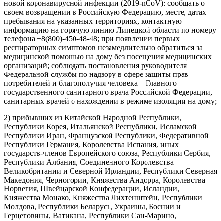
новой коронавирусной инфекции (2019-nCoV): сообщать о
своем возвращении в Российскую Федерацию, месте, датах
пребывания на указанных территориях, контактную
информацию на горячую линию Липецкой области по номеру
телефона +8(800)-450-48-48; при появлении первых
респираторных симптомов незамедлительно обратиться за
медицинской помощью на дому без посещения медицинских
организаций; соблюдать постановления руководителя
Федеральной службы по надзору в сфере защиты прав
потребителей и благополучия человека – Главного
государственного санитарного врача Российской Федерации,
санитарных врачей о нахождении в режиме изоляции на дому;
2) прибывших из Китайской Народной Республики,
Республики Корея, Итальянской Республики, Исламской
Республики Иран, Французской Республики, Федеративной
Республики Германия, Королевства Испания, иных
государств-членов Европейского союза, Республики Сербия,
Республики Албания, Соединенного Королевства
Великобритании и Северной Ирландии, Республики Северная
Македония, Черногории, Княжества Андорра, Королевства
Норвегия, Швейцарской Конфедерации, Исландии,
Княжества Монако, Княжества Лихтенштейн, Республики
Молдова, Республики Беларусь, Украины, Боснии и
Герцеговины, Ватикана, Республики Сан-Марино,