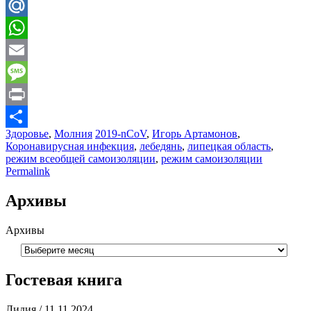
Telegram
Mail.Ru
WhatsApp
Email
Message
Print
Здоровье
,
Молния
2019-nCoV
,
Игорь Артамонов
,
Отправить
Коронавирусная инфекция
,
лебедянь
,
липецкая область
,
режим всеобщей самоизоляции
,
режим самоизоляции
Permalink
Архивы
Архивы
Гостевая книга
Лидия
/
11.11.2024