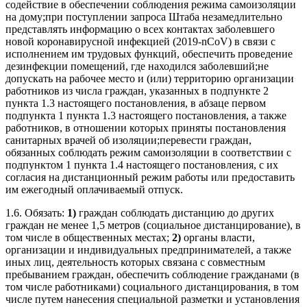
содействие в обеспечении соблюдения режима самоизоляции
на дому;при поступлении запроса Штаба незамедлительно
представлять информацию о всех контактах заболевшего
новой коронавирусной инфекцией (2019-nCoV) в связи с
исполнением им трудовых функций, обеспечить проведение
дезинфекции помещений, где находился заболевший;не
допускать на рабочее место и (или) территорию организации
работников из числа граждан, указанных в подпункте 2
пункта 1.3 настоящего постановления, в абзаце первом
подпункта 1 пункта 1.3 настоящего постановления, а также
работников, в отношении которых приняты постановления
санитарных врачей об изоляции;перевести граждан,
обязанных соблюдать режим самоизоляции в соответствии с
подпунктом 1 пункта 1.4 настоящего постановления, с их
согласия на дистанционный режим работы или предоставить
им ежегодный оплачиваемый отпуск.
1.6. Обязать:
1)
граждан соблюдать дистанцию до других
граждан не менее 1,5 метров (социальное дистанцирование), в
том числе в общественных местах;
2)
органы власти,
организации и индивидуальных предпринимателей, а также
иных лиц, деятельность которых связана с совместным
пребыванием граждан, обеспечить соблюдение гражданами (в
том числе работниками) социального дистанцирования, в том
числе путем нанесения специальной разметки и установления