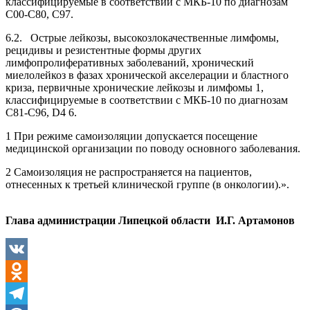
классифицируемые в соответствии с МКБ-10 по диагнозам
С00-С80, С97.
6.2. Острые лейкозы, высокозлокачественные лимфомы,
рецидивы и резистентные формы других
лимфопролиферативных заболеваний, хронический
миелолейкоз в фазах хронической акселерации и бластного
криза, первичные хронические лейкозы и лимфомы 1,
классифицируемые в соответствии с МКБ-10 по диагнозам
С81-С96, D4 6.
1 При режиме самоизоляции допускается посещение
медицинской организации по поводу основного заболевания.
2 Самоизоляция не распространяется на пациентов,
отнесенных к третьей клинической группе (в онкологии).».
Глава администрации Липецкой области И.Г. Артамонов
VK
Odnoklassniki