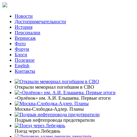
Новости
Достопримечательности
История
Персоналии
Вернисаж
Фото
Форум
Блоги
Полезное
English
Контакты
Открыли мемориал погибшим в СВО
«Орлёнок» им. А.И. Ельшаева. Первые итоги
Москва-Слободка-Адлер. Планы
Подрыв нефтепровода предотвратили
Поезд через Лебедянь