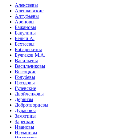
Алексеевы
Алешковские
Алтуфьевы
Ароновы
Бажановы
Бакулины
Белый А.
Бехтеевы
Бобарыкины
Булгаков М.А.
Васильевы
Васильчиковы
Высоцкие
Голубевы
Гроздовы
Гулевские
Двойченковы
Дервизы
Добротворцевы
Дурасовы
Замятины
Зарецкие
Ивановы
Игумновы