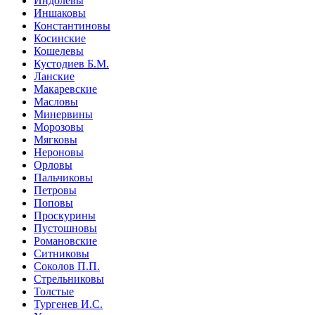
Индолевы
Иншаковы
Константиновы
Косинские
Кошелевы
Кустодиев Б.М.
Ланские
Макаревские
Масловы
Минервины
Морозовы
Мягковы
Нероновы
Орловы
Пальчиковы
Петровы
Поповы
Проскурины
Пустошновы
Романовские
Ситниковы
Соколов П.П.
Стрельниковы
Толстые
Тургенев И.С.