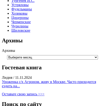
Тургенев И.С.
Устряловы
Фудельманы
Хозиковы
Цицероны
Черменские
Чурилины
Шиловские
Архивы
Архивы
Гостевая книга
Лидия
/
11.11.2024
Уроженка с/х Агроном. живу в Москве. Часто приходится
ездить на...
Оставьте свою запись >>>
Поиск по сайту