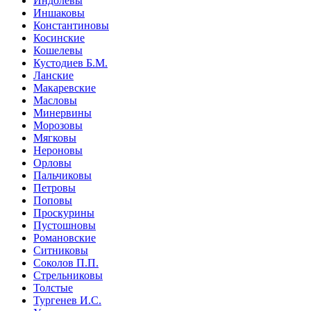
Индолевы
Иншаковы
Константиновы
Косинские
Кошелевы
Кустодиев Б.М.
Ланские
Макаревские
Масловы
Минервины
Морозовы
Мягковы
Нероновы
Орловы
Пальчиковы
Петровы
Поповы
Проскурины
Пустошновы
Романовские
Ситниковы
Соколов П.П.
Стрельниковы
Толстые
Тургенев И.С.