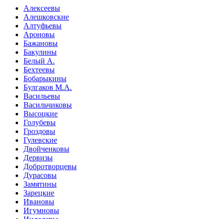
Алексеевы
Алешковские
Алтуфьевы
Ароновы
Бажановы
Бакулины
Белый А.
Бехтеевы
Бобарыкины
Булгаков М.А.
Васильевы
Васильчиковы
Высоцкие
Голубевы
Гроздовы
Гулевские
Двойченковы
Дервизы
Добротворцевы
Дурасовы
Замятины
Зарецкие
Ивановы
Игумновы