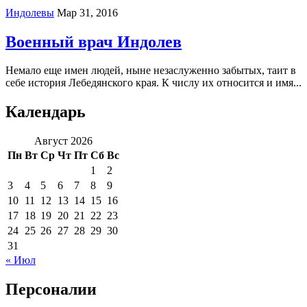
Индолевы
Мар 31, 2016
Военный врач Индолев
Немало еще имен людей, ныне незаслуженно забытых, таит в
себе история Лебедянского края. К числу их относится и имя...
Календарь
Август 2026
Пн
Вт
Ср
Чт
Пт
Сб
Вс
1
2
3
4
5
6
7
8
9
10
11
12
13
14
15
16
17
18
19
20
21
22
23
24
25
26
27
28
29
30
31
« Июл
Персоналии