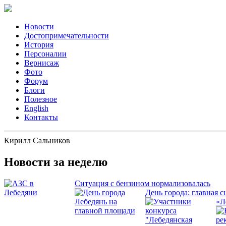
Новости
Достопримечательности
История
Персоналии
Вернисаж
Фото
Форум
Блоги
Полезное
English
Контакты
Кирилл Сальников
Новости за неделю
Ситуация с бензином нормализовалась
День города: главная с
«Л