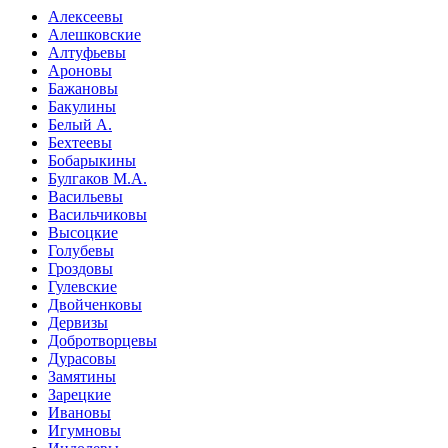
Алексеевы
Алешковские
Алтуфьевы
Ароновы
Бажановы
Бакулины
Белый А.
Бехтеевы
Бобарыкины
Булгаков М.А.
Васильевы
Васильчиковы
Высоцкие
Голубевы
Гроздовы
Гулевские
Двойченковы
Дервизы
Добротворцевы
Дурасовы
Замятины
Зарецкие
Ивановы
Игумновы