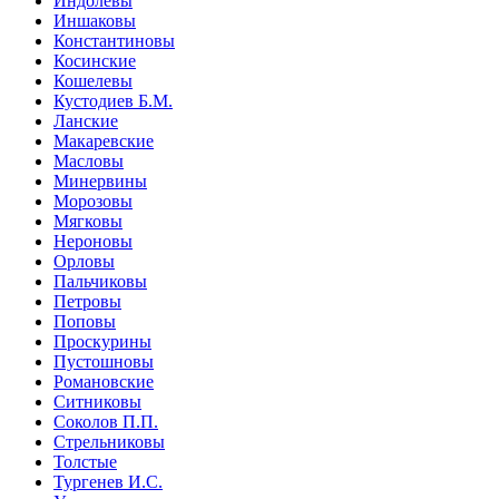
Индолевы
Иншаковы
Константиновы
Косинские
Кошелевы
Кустодиев Б.М.
Ланские
Макаревские
Масловы
Минервины
Морозовы
Мягковы
Нероновы
Орловы
Пальчиковы
Петровы
Поповы
Проскурины
Пустошновы
Романовские
Ситниковы
Соколов П.П.
Стрельниковы
Толстые
Тургенев И.С.