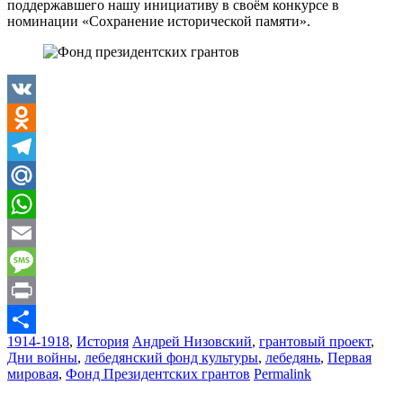
поддержавшего нашу инициативу в своём конкурсе в
номинации «Сохранение исторической памяти».
VK
Odnoklassniki
Telegram
Mail.Ru
WhatsApp
Email
Message
Print
1914-1918
,
История
Андрей Низовский
,
грантовый проект
,
Отправить
Дни войны
,
лебедянский фонд культуры
,
лебедянь
,
Первая
мировая
,
Фонд Президентских грантов
Permalink