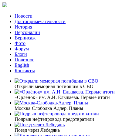
Новости
Достопримечательности
История
Персоналии
Вернисаж
Фото
Форум
Блоги
Полезное
English
Контакты
Открыли мемориал погибшим в СВО
«Орлёнок» им. А.И. Ельшаева. Первые итоги
Москва-Слободка-Адлер. Планы
Подрыв нефтепровода предотвратили
Поезд через Лебедянь