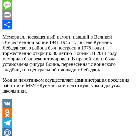
Email
Message
Print
Отправить
Мемориал, посвященный памяти павший в Великой
Отечественной войне 1941-1945 гг. , в селе Куймань
Лебедянского района был построен в 1975 году и
торжественно открыт к 30-летию Победы. В 2013 году
мемориал был реконструирован. В правой части была
установлена фигура Воина, перенесённая с воинского
кладбища на центральной площади г.Лебедянь.
Уход за памятником осуществляет администрация поселения,
работники МБУ «Куйманский центр культуры и досуга»,
школьники.
VK
Odnoklassniki
Telegram