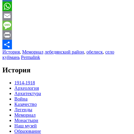
Mail.Ru
WhatsApp
Email
Message
Print
История
,
Мемориал
лебедянский район
,
обелиск
,
село
Отправить
куймань
Permalink
История
1914-1918
Археология
Архитектура
Война
Казачество
Легенды
Мемориал
Монастыри
Наш музей
Образование