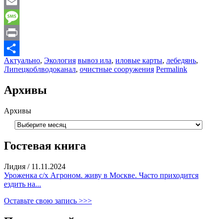
WhatsApp
Email
Message
Print
Актуально
,
Экология
вывоз ила
,
иловые карты
,
лебедянь
,
Отправить
Липецкоблводоканал
,
очистные сооружения
Permalink
Архивы
Архивы
Гостевая книга
Лидия
/
11.11.2024
Уроженка с/х Агроном. живу в Москве. Часто приходится
ездить на...
Оставьте свою запись >>>