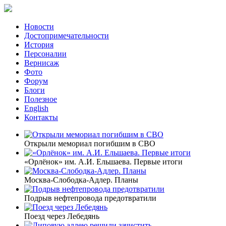
Новости
Достопримечательности
История
Персоналии
Вернисаж
Фото
Форум
Блоги
Полезное
English
Контакты
Открыли мемориал погибшим в СВО
«Орлёнок» им. А.И. Ельшаева. Первые итоги
Москва-Слободка-Адлер. Планы
Подрыв нефтепровода предотвратили
Поезд через Лебедянь