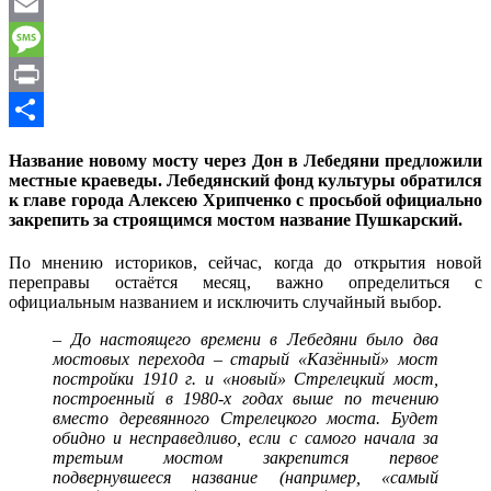
WhatsApp
Email
Message
Print
Отправить
Название новому мосту через Дон в Лебедяни предложили
местные краеведы. Лебедянский фонд культуры обратился
к главе города Алексею Хрипченко с просьбой официально
закрепить за строящимся мостом название Пушкарский.
По мнению историков, сейчас, когда до открытия новой
переправы остаётся месяц, важно определиться с
официальным названием и исключить случайный выбор.
– До настоящего времени в Лебедяни было два
мостовых перехода – старый «Казённый» мост
постройки 1910 г. и «новый» Стрелецкий мост,
построенный в 1980-х годах выше по течению
вместо деревянного Стрелецкого моста. Будет
обидно и несправедливо, если с самого начала за
третьим мостом закрепится первое
подвернувшееся название (например, «самый