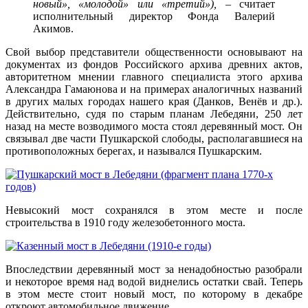
новый», «молодой» или «третий»),
– считает
исполнительный директор Фонда Валерий
Акимов.
Свой выбор представители общественности основывают на
документах из фондов Российского архива древних актов,
авторитетном мнении главного специалиста этого архива
Александра Гамаюнова и на примерах аналогичных названий
в других малых городах нашего края (Данков, Венёв и др.).
Действительно, судя по старым планам Лебедяни, 250 лет
назад на месте возводимого моста стоял деревянный мост. Он
связывал две части Пушкарской слободы, располагавшиеся на
противоположных берегах, и назывался Пушкарским.
Невысокий мост сохранялся в этом месте и после
строительства в 1910 году железобетонного моста.
Впоследствии деревянный мост за ненадобностью разобрали
и некоторое время над водой виднелись остатки свай. Теперь
в этом месте стоит новый мост, по которому в декабре
откроют автомобильное движение.