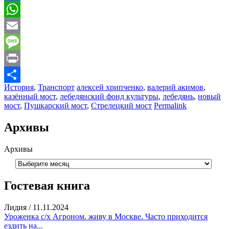
Mail.Ru
WhatsApp
Email
Message
Print
История
,
Транспорт
алексей хрипченко
,
валерий акимов
,
Отправить
казённый мост
,
лебедянский фонд культуры
,
лебедянь
,
новый
мост
,
Пушкарский мост
,
Стрелецкий мост
Permalink
Архивы
Архивы
Гостевая книга
Лидия
/
11.11.2024
Уроженка с/х Агроном. живу в Москве. Часто приходится
ездить на...