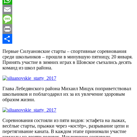
WhatsApp
Email
Message
Print
Отправить
Первые Силуановские старты – спортивные соревнования
среди школьников – прошли в минувшую пятницу, 20 января.
Принять участие в зимних играх в Шовское съехались десять
команд из школ района.
Глава Лебедянского района Михаил Мицук поприветствовал
школьников и поблагодарил их за их увлечение здоровым
образом жизни.
Соревнования состояли из пяти видов: эстафета на лыжах,
весёлые старты, прыжки через «костёр», разрывание цепи и
перетягивание каната. В каждом этапе принимали участие
команды из десяти человек. Исключение составило