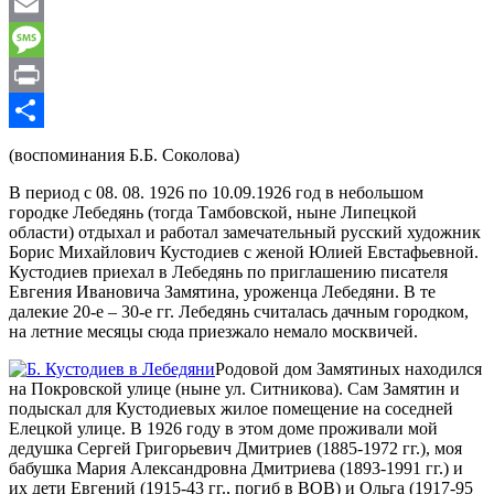
WhatsApp
Email
Message
Print
Отправить
(воспоминания Б.Б. Соколова)
В период с 08. 08. 1926 по 10.09.1926 год в небольшом
городке Лебедянь (тогда Тамбовской, ныне Липецкой
области) отдыхал и работал замечательный русский художник
Борис Михайлович Кустодиев с женой Юлией Евстафьевной.
Кустодиев приехал в Лебедянь по приглашению писателя
Евгения Ивановича Замятина, уроженца Лебедяни. В те
далекие 20-е – 30-е гг. Лебедянь считалась дачным городком,
на летние месяцы сюда приезжало немало москвичей.
Родовой дом Замятиных находился
на Покровской улице (ныне ул. Ситникова). Сам Замятин и
подыскал для Кустодиевых жилое помещение на соседней
Елецкой улице. В 1926 году в этом доме проживали мой
дедушка Сергей Григорьевич Дмитриев (1885-1972 гг.), моя
бабушка Мария Александровна Дмитриева (1893-1991 гг.) и
их дети Евгений (1915-43 гг., погиб в ВОВ) и Ольга (1917-95