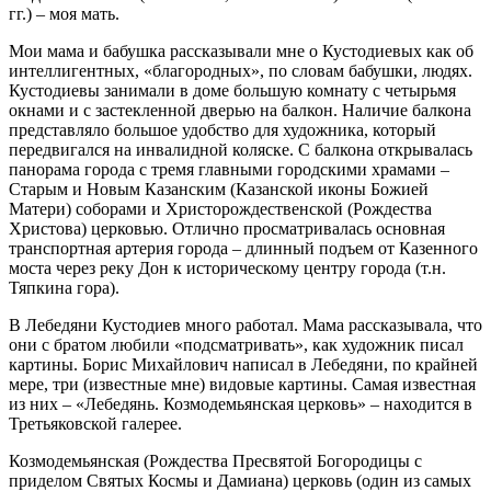
гг.) – моя мать.
Мои мама и бабушка рассказывали мне о Кустодиевых как об
интеллигентных, «благородных», по словам бабушки, людях.
Кустодиевы занимали в доме большую комнату с четырьмя
окнами и с застекленной дверью на балкон. Наличие балкона
представляло большое удобство для художника, который
передвигался на инвалидной коляске. С балкона открывалась
панорама города с тремя главными городскими храмами –
Старым и Новым Казанским (Казанской иконы Божией
Матери) соборами и Христорождественской (Рождества
Христова) церковью. Отлично просматривалась основная
транспортная артерия города – длинный подъем от Казенного
моста через реку Дон к историческому центру города (т.н.
Тяпкина гора).
В Лебедяни Кустодиев много работал. Мама рассказывала, что
они с братом любили «подсматривать», как художник писал
картины. Борис Михайлович написал в Лебедяни, по крайней
мере, три (известные мне) видовые картины. Самая известная
из них – «Лебедянь. Козмодемьянская церковь» – находится в
Третьяковской галерее.
Козмодемьянская (Рождества Пресвятой Богородицы с
приделом Святых Космы и Дамиана) церковь (один из самых