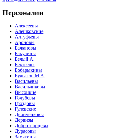
Отправить
Персоналии
Алексеевы
Алешковские
Алтуфьевы
Ароновы
Бажановы
Бакулины
Белый А.
Бехтеевы
Бобарыкины
Булгаков М.А.
Васильевы
Васильчиковы
Высоцкие
Голубевы
Гроздовы
Гулевские
Двойченковы
Дервизы
Добротворцевы
Дурасовы
Замятины