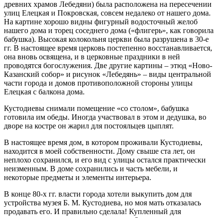
древних храмов Лебедяни) была расположена на пересечении
улиц Елецкая и Покровская, совсем недалеко от нашего дома.
На картине хорошо видны фигурный водосточный желоб
нашего дома и торец соседнего дома («флигерь», как говорила
бабушка). Высокая колокольня церкви была разрушена в 30-е
гг. В настоящее время церковь постепенно восстанавливается,
она вновь освящена, и в церковные праздники в ней
проводятся богослужения. Две другие картины – этюд «Ново-
Казанский собор» и рисунок «Лебедянь» – виды центральной
части города и домов противоположной стороны улицы
Елецкая с балкона дома.
Кустодиевы снимали помещение «со столом», бабушка
готовила им обеды. Иногда участвовал в этом и дедушка, во
дворе на костре он жарил для постояльцев цыплят.
В настоящее время дом, в котором проживали Кустодиевы,
находится в моей собственности. Дому свыше ста лет, он
неплохо сохранился, и его вид с улицы остался практически
неизменным. В доме сохранились и часть мебели, и
некоторые предметы и элементы интерьера.
В конце 80-х гг. власти города хотели выкупить дом для
устройства музея Б. М. Кустодиева, но моя мать отказалась
продавать его. И правильно сделала! Купленный для