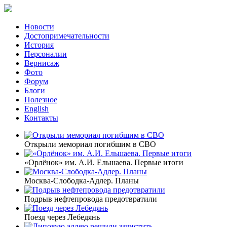
Новости
Достопримечательности
История
Персоналии
Вернисаж
Фото
Форум
Блоги
Полезное
English
Контакты
Открыли мемориал погибшим в СВО
«Орлёнок» им. А.И. Ельшаева. Первые итоги
Москва-Слободка-Адлер. Планы
Подрыв нефтепровода предотвратили
Поезд через Лебедянь