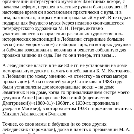
организации литературного музея дом Замятиных вскоре, с
началом реформ, перешел в частные руки и был разрушен. В
настоящее время он восстановлен практически с нуля, и в
нем, наконец-то, открыт многострадальный музей. В те годы я
подарил для будущего музея (через недавно скончавшегося
петербургского художника М. Н. Петри, активно
участвовавшего в оформлении различных художественно-
исторических экспозиций в Лебедяни) старинные большие
весы (типа «коромысло») с набором гирь, на которых дедушка
и бабушка взвешивали в корзинах и решетах собранную для
продажи вишню из сада. Где-то они теперь, эти весы…
А лебедянские власти в те же 80-е гг. не установили на доме
мемориальную доску в память о пребывании Б. М. Кустодиева
в Лебедяни (по моему мнению, «в отместку» за отказ матери
продать дом). А на соседней улице Ситникова в 1988 году
были установлены две мемориальные доски – на доме
Замятиных и на доме, когда-то принадлежавшем сестре моего
дедушки Анне Григорьевне Вялкиной (в девичестве
Дмитриевой)(~(1880-81)~1968гг., с 1930-гг. проживала и
умерла в Москве)), в котором летом 1938 г. проживал писатель
Михаил Афанасьевич Булгаков.
Точнее, со слов мамы и бабушки (и со слов других
лебедянских старожилов), доска в память о пребывании М. А.