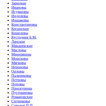
Зарецкие
Ивановы
Игумновы
Индолевы
Иншаковы
Константиновы
Косинские
Кошелевы
Кустодиев Б.М.
Ланские
Макаревские
Масловы
Минервины
Морозовы
Мягковы
Нероновы
Орловы
Пальчиковы
Петровы
Поповы
Проскурины
Пустошновы
Романовские
Ситниковы
Соколов П.П.