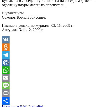
Булгакова в Лебедяни установлена на соседнем доме – в
отделе культуры маленько перепутали.
С уважением,
Соколов Борис Борисович.
Письмо в редакцию журнала. 03. 11. 2009 г.
Антураж. №11-12. 2009 г.
VK
Odnoklassniki
Telegram
Mail.Ru
WhatsApp
Email
Message
Print
Кустодиев Б.М.
Permalink