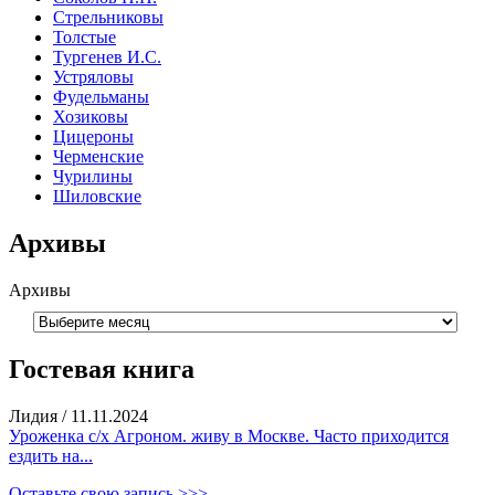
Стрельниковы
Толстые
Тургенев И.С.
Устряловы
Фудельманы
Хозиковы
Цицероны
Черменские
Чурилины
Шиловские
Архивы
Архивы
Гостевая книга
Лидия
/
11.11.2024
Уроженка с/х Агроном. живу в Москве. Часто приходится
ездить на...
Оставьте свою запись >>>