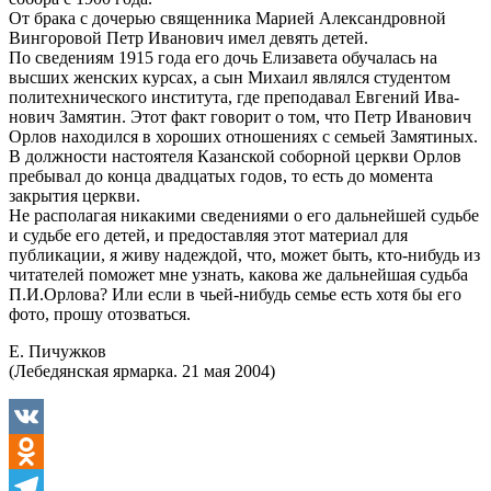
От брака с дочерью свя­щенника Марией Александров­ной
Вингоровой Петр Ивано­вич имел девять детей.
По сведениям 1915 года его дочь Елизавета обучалась на
высших женских курсах, а сын Михаил являлся студентом
политехнического института, где преподавал Евгений Ива­
нович Замятин. Этот факт го­ворит о том, что Петр Ивано­вич
Орлов находился в хоро­ших отношениях с семьей За­мятиных.
В должности настоятеля Казанской соборной церкви Орлов
пребывал до конца двад­цатых годов, то есть до момен­та
закрытия церкви.
Не располагая никакими сведениями о его дальнейшей судьбе
и судьбе его детей, и предоставляя этот материал для
публикации, я живу надеждой, что, может быть, кто-нибудь из
читателей поможет мне узнать, какова же дальнейшая судьба
П.И.Орлова? Или если в чьей-нибудь семье есть хотя бы его
фото, прошу отозваться.
Е. Пичужков
(Лебедянская ярмарка. 21 мая 2004)
VK
Odnoklassniki