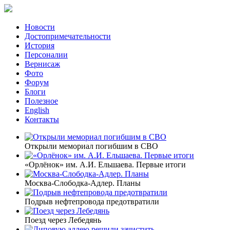
Новости
Достопримечательности
История
Персоналии
Вернисаж
Фото
Форум
Блоги
Полезное
English
Контакты
Открыли мемориал погибшим в СВО
«Орлёнок» им. А.И. Ельшаева. Первые итоги
Москва-Слободка-Адлер. Планы
Подрыв нефтепровода предотвратили
Поезд через Лебедянь