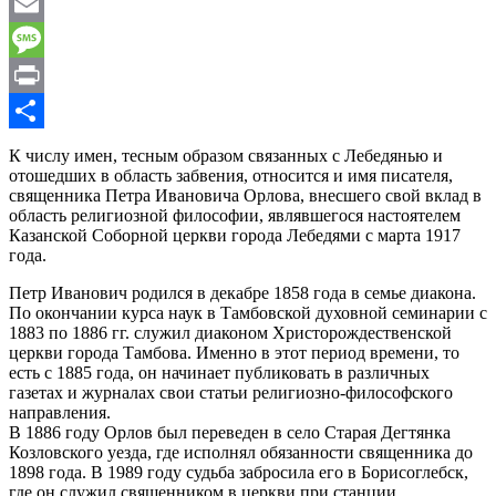
WhatsApp
Email
Message
Print
Отправить
К числу имен, тесным образом связанных с Лебедянью и
отошедших в область забвения, относится и имя писателя,
священника Петра Ивановича Орлова, внесшего свой вклад в
область религиозной филосо­фии, являвшегося настоятелем
Казанской Соборной церкви города Лебедями с марта 1917
года.
Петр Иванович родился в декабре 1858 года в семье диа­кона.
По окончании курса наук в Тамбовской духовной семи­нарии с
1883 по 1886 гг. служил диаконом Христорождественской
церкви города Тамбова. Именно в этот период времени, то
есть с 1885 года, он начинает публиковать в раз­личных
газетах и журналах свои статьи религиозно-фило­софского
направления.
В 1886 году Орлов был пе­реведен в село Старая Дегтянка
Козловского уезда, где испол­нял обязанности священника до
1898 года. В 1989 году судь­ба забросила его в Борисоглебск,
где он служил священ­ником в церкви при станции.