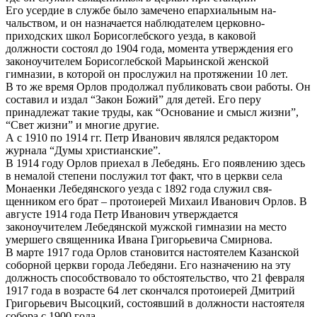
Его усердие в службе было замечено епархиальным на­
чальством, и он назначается на­блюдателем церковно-
приходских школ Борисоглебского уезда, в каковой
должности со­стоял до 1904 года, момента утверждения его
законоучителем Борисоглебской Марьинской женской
гимназии, в которой он прослужил на протяжении 10 лет.
В то же время Орлов про­должал публиковать свои рабо­ты. Он
составил и издал “Закон Божий” для детей. Его перу
принадлежат такие труды, как “Основание и смысл жизни”,
“Свет жизни” и многие другие.
А с 1910 по 1914 гг. Петр Иванович являлся редактором
журнала “Думы христианские”.
В 1914 году Орлов приехал в Лебедянь. Его появлению здесь
в немалой степени послужил тот факт, что в церкви села
Монаенки Лебедянского уезда с 1892 года служил свя­
щенником его брат – протоиерей Михаил Иванович Орлов. В
августе 1914 года Петр Иванович утверждается
законоучителем Лебедянской муж­ской гимназии на место
умер­шего священника Ивана Гри­горьевича Смирнова.
В марте 1917 года Орлов становится настоятелем Казан­ской
соборной церкви города Лебедяни. Его назначению на эту
должность способствовало то обстоятельство, что 21 фев­раля
1917 года в возрасте 64 лет скончался протоиерей Дмитрий
Григорьевич Высоцкий, состоявший в должности настоятеля
собора с 1900 года.