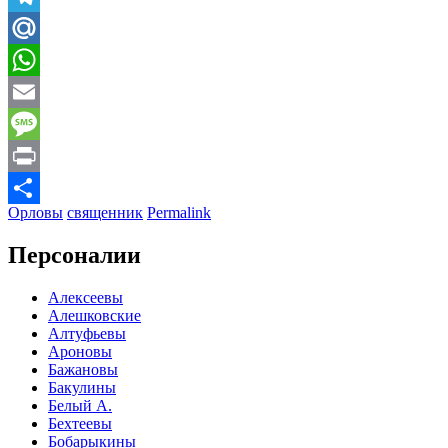
Telegram
Mail.Ru
WhatsApp
Email
Message
Print
Орловы
священник
Permalink
Отправить
Персоналии
Алексеевы
Алешковские
Алтуфьевы
Ароновы
Бажановы
Бакулины
Белый А.
Бехтеевы
Бобарыкины