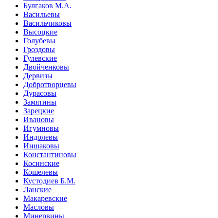
Булгаков М.А.
Васильевы
Васильчиковы
Высоцкие
Голубевы
Гроздовы
Гулевские
Двойченковы
Дервизы
Добротворцевы
Дурасовы
Замятины
Зарецкие
Ивановы
Игумновы
Индолевы
Иншаковы
Константиновы
Косинские
Кошелевы
Кустодиев Б.М.
Ланские
Макаревские
Масловы
Минервины