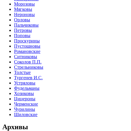
Морозовы
Мягковы
Нероновы
Орловы
Пальчиковы
Петровы
Поповы
Проскурины
Пустошновы
Романовские
Ситниковы
Соколов П.П.
Стрельниковы
Толстые
Тургенев И.С.
Устряловы
Фудельманы
Хозиковы
Цицероны
Черменские
Чурилины
Шиловские
Архивы