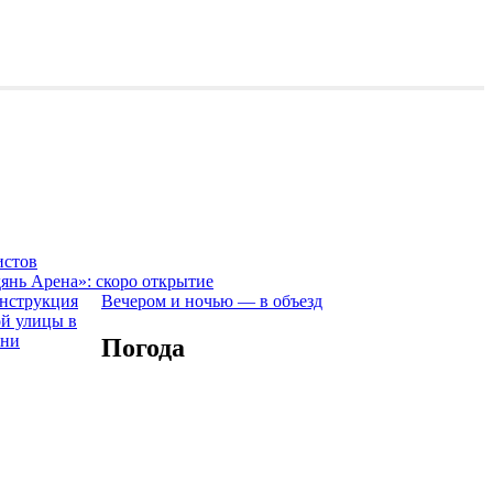
истов
янь Арена»: скоро открытие
Вечером и ночью — в объезд
Погода