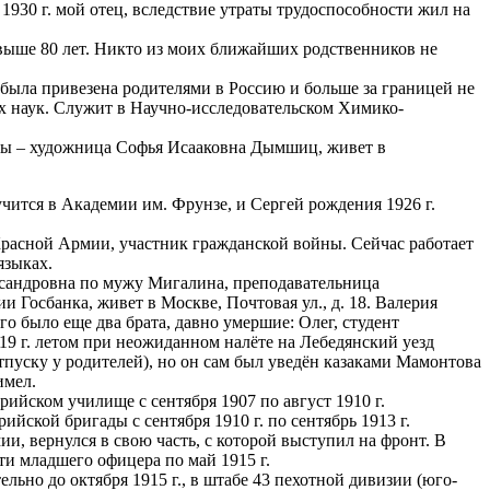
 1930 г. мой отец, вследствие утраты трудоспособности жил на
свыше 80 лет. Никто из моих ближайших родственников не
 была привезена родителями в Россию и больше за границей не
их наук. Служит в Научно-исследовательском Химико-
ены – художница Софья Исааковна Дымшиц, живет в
учится в Академии им. Фрунзе, и Сергей рождения 1926 г.
расной Армии, участник гражданской войны. Сейчас работает
языках.
ександровна по мужу Мигалина, преподавательница
 Госбанка, живет в Москве, Почтовая ул., д. 18. Валерия
го было еще два брата, давно умершие: Олег, студент
9 г. летом при неожиданном налёте на Лебедянский уезд
пуску у родителей), но он сам был уведён казаками Мамонтова
имел.
рийском училище с сентября 1907 по август 1910 г.
ской бригады с сентября 1910 г. по сентябрь 1913 г.
ии, вернулся в свою часть, с которой выступил на фронт. В
ти младшего офицера по май 1915 г.
льно до октября 1915 г., в штабе 43 пехотной дивизии (юго-