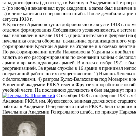
западного фронта) до отъезда в Военную Академию в Петроград
г. (по июль) я заканчивал курс академии, а затем был назначе
г.) в чине капитана генерального штаба. После демобилизации в
августа 1918 г.
В Красную Армию вступил добровольно в августе 1918 г. по м
отделом формирования Лебедянского уездвоенкомата, а затем 
был направлен в начале 1919 г. (приблизительно в феврале) н
начальника отдела обороны, начальника организационного упр
формировании Красной Армии на Украине и в боевых действиях
По расформировании штаба Наркомвоена Украины я прибыл в Мо
вплоть до его расформирования по окончании войны с белопол
армии и вр. командующим армией. В июле-сентябре 1921 г. бы
реорганизацией. За время службы в 16 армии я принимал непоср
оперативной работе по их осуществлению: 1) Нышно-Лепельская 
с белополяками, 4) разгром Булах-Валаховича под Мозырем в но
В военной академии РККА имени Фрунзе я проработал с октября
учебной части. На последнюю должность я был выдвинут при
С октября 1928 г. по февраль 1931г. 
Академии РККА им. Жуковского, занимая должности: старшего 
работал в Академии Генерального штаба РККА. Был старшим пре
Начальника Академии Генерального штаба, по приказу Наркома