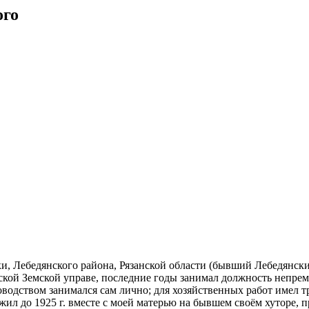
ого
нки, Лебедянского района, Рязанской области (бывший Лебедянс
ской Земской управе, поcледние годы занимал должность непрем
доводством занимался сам лично; для хозяйственных работ имел т
жил до 1925 г. вместе с моей матерью на бывшем своём хуторе, 