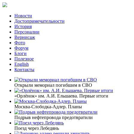
Новости
Достопримечательности
История
Персоналии
Вернисаж
Фото
Форум
Блоги
Полезное
English
Контакты
Открыли мемориал погибшим в СВО
«Орлёнок» им. А.И. Ельшаева. Первые итоги
Москва-Слободка-Адлер. Планы
Подрыв нефтепровода предотвратили
Поезд через Лебедянь