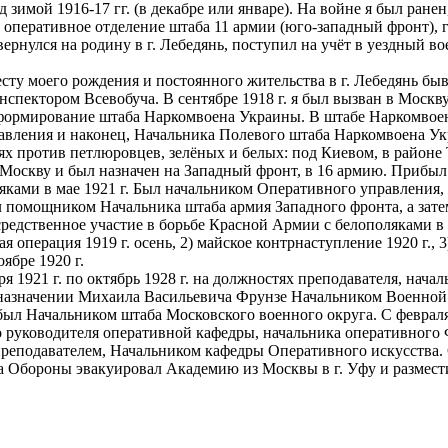
 зимой 1916-17 гг. (в декабре или январе). На войне я был ран
н в оперативное отделение штаба 11 армии (юго-западный фронт)
ернулся на родину в г. Лебедянь, поступил на учёт в уездный во
есту моего рождения и постоянного жительства в г. Лебедянь 
инспектором Всевобуча. В сентябре 1918 г. я был вызван в Мос
а формирование штаба Наркомвоена Украины. В штабе Наркомвоен
авления и наконец, Начальника Полевого штаба Наркомвоена Ук
 против петлюровцев, зелёных и белых: под Киевом, в районе 
скву и был назначен на Западный фронт, в 16 армию. Прибыл в 
яками в мае 1921 г. Был начальником Оперативного управления
л помощником Начальника штаба армия Западного фронта, а зат
едственное участие в борьбе Красной Армии с белополяками в 19
операция 1919 г. осень, 2) майское контрнаступление 1920 г., 
ябре 1920 г.
 1921 г. по октябрь 1928 г. на должностях преподавателя, нач
 назначении Михаила Васильевича Фрунзе Начальником Военной
я был Начальником штаба Московского военного округа. С февраля 
руководителя оперативной кафедры, начальника оперативного Фа
подавателем, Начальником кафедры Оперативного искусства. С а
 Обороны эвакуировал Академию из Москвы в г. Уфу и размести