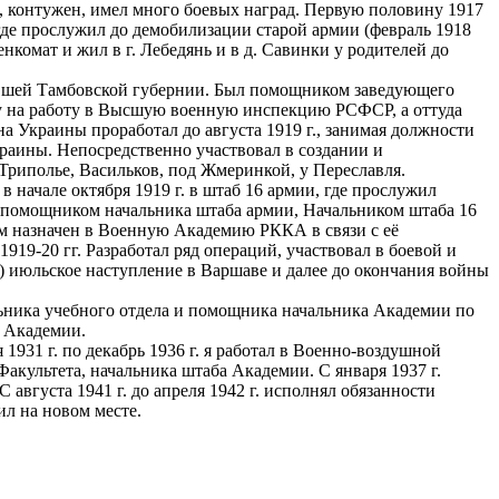
ен, контужен, имел много боевых наград. Первую половину 1917
, где прослужил до демобилизации старой армии (февраль 1918
енкомат и жил в г. Лебедянь и в д. Савинки у родителей до
бывшей Тамбовской губернии. Был помощником заведующего
кву на работу в Высшую военную инспекцию РСФСР, а оттуда
а Украины проработал до августа 1919 г., занимая должности
раины. Непосредственно участвовал в создании и
Триполье, Васильков, под Жмеринкой, у Переславля.
начале октября 1919 г. в штаб 16 армии, где прослужил
, помощником начальника штаба армии, Начальником штаба 16
ем назначен в Военную Академию РККА в связи с её
19-20 гг. Разработал ряд операций, участвовал в боевой и
3) июльское наступление в Варшаве и далее до окончания войны
альника учебного отдела и помощника начальника Академии по
 Академии.
1931 г. по декабрь 1936 г. я работал в Военно-воздушной
культета, начальника штаба Академии. С января 1937 г.
вгуста 1941 г. до апреля 1942 г. исполнял обязанности
л на новом месте.