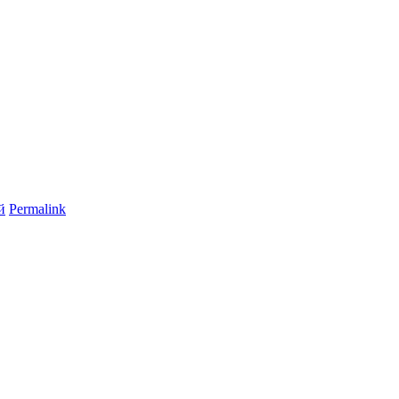
й
Permalink