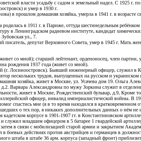
етской власти усадьбу с садом и земельный надел. С 1925 г. по
островск) и умер в 1930 г.
ва) в прошлом домашняя хозяйка, умерла в 1941 г. в возрасте 
 родилась в 1911 г. в Париже, оттуда шестинедельным ребёнком
нтуру в Ленинградском радиевом институте, кандидат химическ
убовская ул., 7.
й писатель, депутат Верховного Совета, умер в 1945 г. Мать ж
(живет со мной); старший лейтенант, орденоносец, член партии, 
ина рождения 1937 года (живет со мной).
 (г. Лосиноостровск). Бывший инженерный офицер, служил в К
втор нескольких трудов, выпущенных на русском и украинском 
ашняя хозяйка, живет в Москве, ул. Усачева дом 19. Ольга Ал
д.2. Варвара Александровна по мужу Зоркина служит в отделении
ьности, живет в Москве, Рождественский бульвар, д.9, Кроме то
тиллерийский офицер, инвалид империалистической войны. В 191
ог спастись мне (я в то время находился в кратковременном от
рошедших о тех пор, я никаких дополнительных данных о нём не 
м кадетском корпусе в 1901-1907 гг. в Константиновском артилле
 служил младшим офицером в 5 батарее 1 гвардейской артиллерий
, затем в связи с мобилизацией старой армии и закрытием Академ
ал в боевых действиях против австрийцев и германцев в должнос
ого штаба в штабе 36 арм. корпуса (западный фронт) приблизите