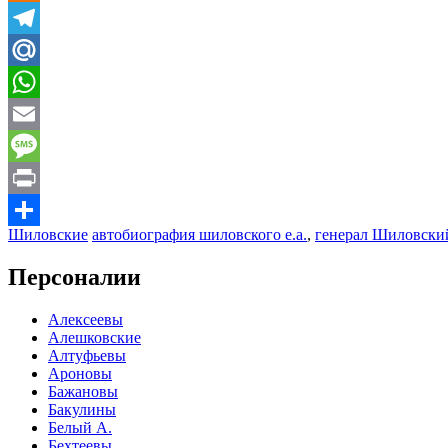
Odnoklassniki
Telegram
Mail.Ru
WhatsApp
Email
Message
Print
Шиловские
автобиография шиловского е.а.
,
генерал Шиловски
Отправить
Персоналии
Алексеевы
Алешковские
Алтуфьевы
Ароновы
Бажановы
Бакулины
Белый А.
Бехтеевы