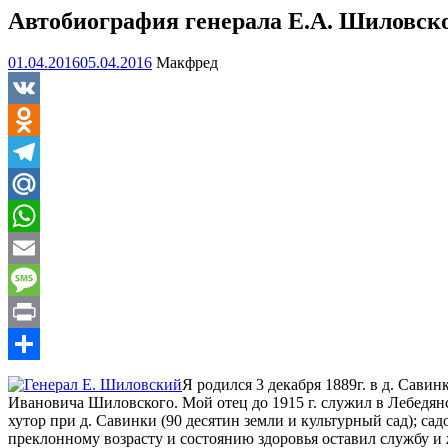
Автобиография генерала Е.А. Шиловск
01.04.2016
05.04.2016
Макфред
VK
Odnoklassniki
Telegram
Mail.Ru
WhatsApp
Email
Message
Print
Отправить
Я родился 3 декабря 1889г. в д. Сави
Ивановича Шиловского. Мой отец до 1915 г. служил в Лебедян
хутор при д. Савинки (90 десятин земли и культурный сад); са
преклонному возрасту и состоянию здоровья оставил службу и 