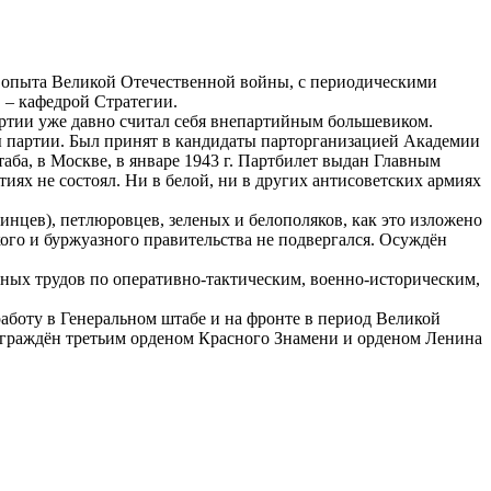
ию опыта Великой Отечественной войны, с периодическими
 – кафедрой Стратегии.
ртии уже давно считал себя внепартийным большевиком.
ы партии. Был принят в кандидаты парторганизацией Академии
таба, в Москве, в январе 1943 г. Партбилет выдан Главным
ях не состоял. Ни в белой, ни в других антисоветских армиях
нцев), петлюровцев, зеленых и белополяков, как это изложено
ого и буржуазного правительства не подвергался. Осуждён
чных трудов по оперативно-тактическим, военно-историческим,
работу в Генеральном штабе и на фронте в период Великой
награждён третьим орденом Красного Знамени и орденом Ленина