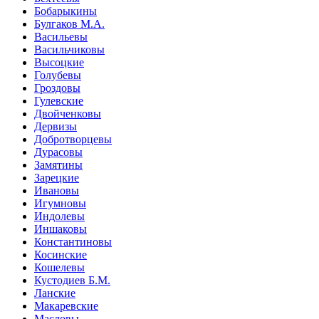
Бобарыкины
Булгаков М.А.
Васильевы
Васильчиковы
Высоцкие
Голубевы
Гроздовы
Гулевские
Двойченковы
Дервизы
Добротворцевы
Дурасовы
Замятины
Зарецкие
Ивановы
Игумновы
Индолевы
Иншаковы
Константиновы
Косинские
Кошелевы
Кустодиев Б.М.
Ланские
Макаревские
Масловы