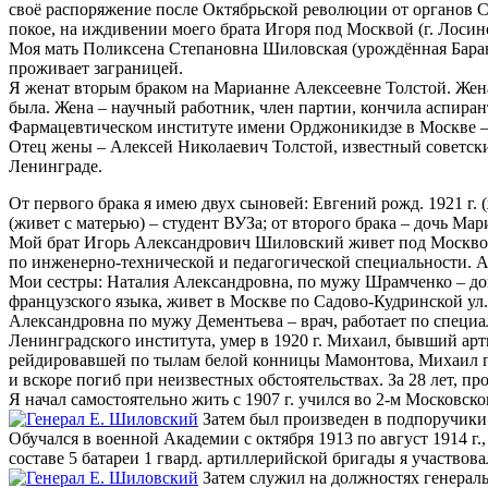
своё распоряжение после Октябрьской революции от органов Сов
покое, на иждивении моего брата Игоря под Москвой (г. Лосино
Моя мать Поликсена Степановна Шиловская (урождённая Барано
проживает заграницей.
Я женат вторым браком на Марианне Алексеевне Толстой. Жена
была. Жена – научный работник, член партии, кончила аспира
Фармацевтическом институте имени Орджоникидзе в Москве – З
Отец жены – Алексей Николаевич Толстой, известный советски
Ленинграде.
От первого брака я имею двух сыновей: Евгений рожд. 1921 г. 
(живет с матерью) – студент ВУЗа; от второго брака – дочь Мар
Мой брат Игорь Александрович Шиловский живет под Москвой
по инженерно-технической и педагогической специальности. А
Мои сестры: Наталия Александровна, по мужу Шрамченко – дом
французского языка, живет в Москве по Садово-Кудринской ул. 
Александровна по мужу Дементьева – врач, работает по специал
Ленинградского института, умер в 1920 г. Михаил, бывший ар
рейдировавшей по тылам белой конницы Мамонтова, Михаил пом
и вскоре погиб при неизвестных обстоятельствах. За 28 лет, п
Я начал самостоятельно жить с 1907 г. учился во 2-м Московско
Затем был произведен в подпоручики и
Обучался в военной Академии с октября 1913 по август 1914 г.
составе 5 батареи 1 гвард. артиллерийской бригады я участвов
Затем служил на должностях генеральн