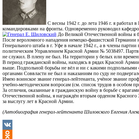
С весны 1942 г. до лета 1946 г. я работ
командировками на фронты. Одновременно руководил кафедрой
До Великой Отечественной войны я б
После вероломного нападения немецко-фашистской Германии н
Генерального штаба в г. Уфе в начале 1942 г., а в члены парт
политическим Управлением Красной Армии № 5038497. Партвзыс
не служил. В плену не был. На территории у белых или врем
В период гражданской войны, находясь в рядах Красной Армии
выше. Подпольной борьбы не вёл и ни с какими подпольными о
органами Соввласти не был и наказаниям по суду не подвергал
Имею воинское звание генерал-лейтенанта, учёное звание проф
учебно-методическим вопросам (см. список трудов в особом п
За отличия, оказанные в гражданскую войну в борьбе с врагам
Отечественной войны, я награждён вторым орденом Красного З
за выслугу лет в Красной Армии.
(Автобиография генерал-лейтенанта Шиловского Евгения Алекса
VK