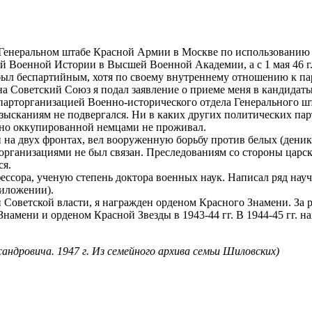
ал в Генеральном штабе Красной Армии в Москве по использован
 Военной Истории в Высшей Военной Академии, а с 1 мая 46 г.
ыл беспартийным, хотя по своему внутреннему отношению к па
а Советский Союз я подал заявление о приеме меня в кандидат
ии парторганизацией Военно-исторического отдела Генерального ш
каниям не подвергался. Ни в каких других политических парти
енно оккупированной немцами не проживал.
 на двух фронтах, вел вооруженную борьбу против белых (деники
рганизациями не был связан. Преследованиям со стороны царск
ся.
ессора, ученую степень доктора военных наук. Написал ряд нау
риложении).
и Советской власти, я награжден орденом Красного Знамени. За 
намени и орденом Красной Звезды в 1943-44 гг. В 1944-45 гг. 
ндровича. 1947 г. Из семейного архива семьи Шиловских)