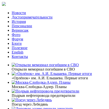
Новости
Достопримечательности
История
Персоналии
Вернисаж
Фото
Форум
Блоги
Полезное
English
Контакты
Открыли мемориал погибшим в СВО
«Орлёнок» им. А.И. Ельшаева. Первые итоги
Москва-Слободка-Адлер. Планы
Подрыв нефтепровода предотвратили
Поезд через Лебедянь