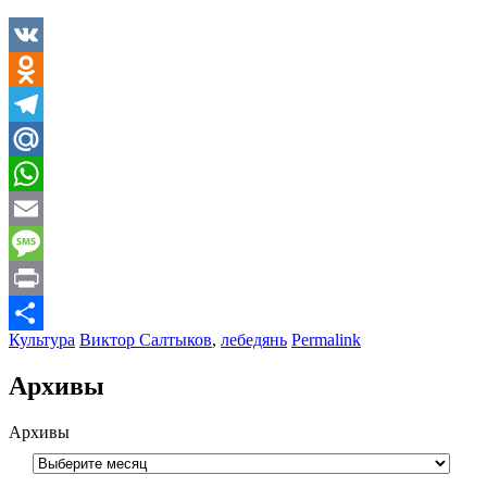
VK
Odnoklassniki
Telegram
Mail.Ru
WhatsApp
Email
Message
Print
Культура
Виктор Салтыков
,
лебедянь
Permalink
Отправить
Архивы
Архивы