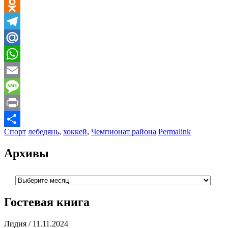
VK
Odnoklassniki
Telegram
Mail.Ru
WhatsApp
Email
Message
Print
Спорт
лебедянь
,
хоккей
,
Чемпионат района
Permalink
Отправить
Архивы
Архивы
Гостевая книга
Лидия
/
11.11.2024