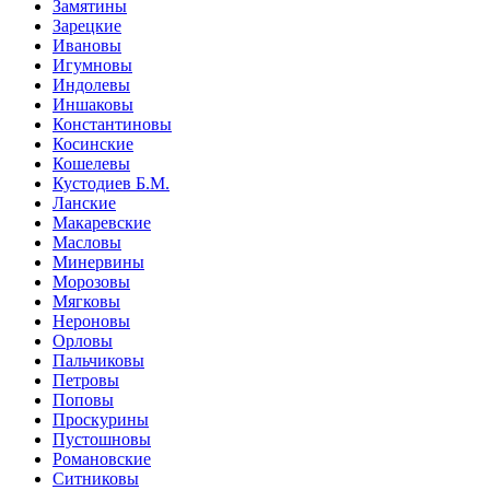
Замятины
Зарецкие
Ивановы
Игумновы
Индолевы
Иншаковы
Константиновы
Косинские
Кошелевы
Кустодиев Б.М.
Ланские
Макаревские
Масловы
Минервины
Морозовы
Мягковы
Нероновы
Орловы
Пальчиковы
Петровы
Поповы
Проскурины
Пустошновы
Романовские
Ситниковы