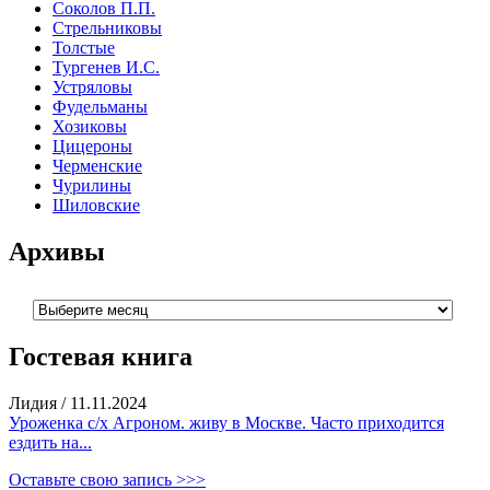
Соколов П.П.
Стрельниковы
Толстые
Тургенев И.С.
Устряловы
Фудельманы
Хозиковы
Цицероны
Черменские
Чурилины
Шиловские
Архивы
Архивы
Гостевая книга
Лидия
/
11.11.2024
Уроженка с/х Агроном. живу в Москве. Часто приходится
ездить на...
Оставьте свою запись >>>