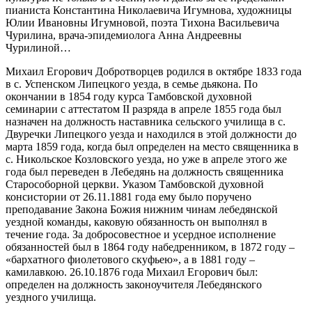
пианиста Константина Николаевича Игумнова, художницы
Юлии Ивановны Игумновой, поэта Тихона Васильевича
Чурилина, врача-эпидемиолога Анна Андреевны
Чурилиной…
Михаил Егорович Добротворцев родился в октябре 1833 года
в с. Успенском Липецкого уезда, в семье дьякона. По
окончании в 1854 году курса Тамбовской духовной
семинарии с аттестатом II разряда в апреле 1855 года был
назначен на должность наставника сельского училища в с.
Двуречки Липецкого уезда и находился в этой должности до
марта 1859 года, когда был определен на место священника в
с. Никольское Козловского уезда, но уже в апреле этого же
года был переведен в Лебедянь на должность священника
Старособорной церкви. Указом Тамбовской духовной
консистории от 26.11.1881 года ему было поручено
преподавание Закона Божия нижним чинам лебедянской
уездной команды, каковую обязанность он выполнял в
течение года. За добросовестное и усердное исполнение
обязанностей был в 1864 году набедренником, в 1872 году –
«бархатного фиолетового скуфьею», а в 1881 году –
камилавкою. 26.10.1876 года Михаил Егорович был:
определен на должность законоучителя Лебедянского
уездного училища.