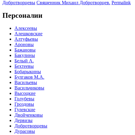
Добротворцевы
Священник Михаил Добротворцев.
Permalink
Отправить
Персоналии
Алексеевы
Алешковские
Алтуфьевы
Ароновы
Бажановы
Бакулины
Белый А.
Бехтеевы
Бобарыкины
Булгаков М.А.
Васильевы
Васильчиковы
Высоцкие
Голубевы
Гроздовы
Гулевские
Двойченковы
Дервизы
Добротворцевы
Дурасовы