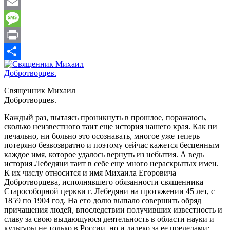
WhatsApp
Email
Message
Print
Отправить
Священник Михаил
Добротворцев.
Каждый раз, пытаясь проникнуть в прошлое, поражаюсь,
сколько неизвестного таит еще история нашего края. Как ни
печально, ни больно это осознавать, многое уже теперь
потеряно безвозвратно и поэтому сейчас кажется бесценным
каждое имя, которое удалось вернуть из небытия. А ведь
история Лебедяни таит в себе еще много нераскрытых имен.
К их числу относится и имя Михаила Егоровича
Добротворцева, исполнявшего обязанности священника
Старособорной церкви г. Лебедяни на протяжении 45 лет, с
1859 по 1904 год. На его долю выпало совершить обряд
причащения людей, впоследствии получивших известность и
славу за свою выдающуюся деятельность в области науки и
культуры не только в России, но и далеко за ее пределами: