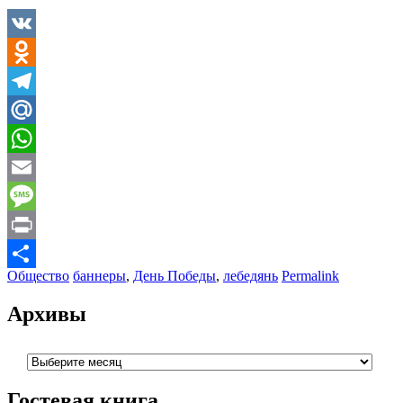
VK
Odnoklassniki
Telegram
Mail.Ru
WhatsApp
Email
Message
Print
Общество
баннеры
,
День Победы
,
лебедянь
Permalink
Отправить
Архивы
Архивы
Гостевая книга