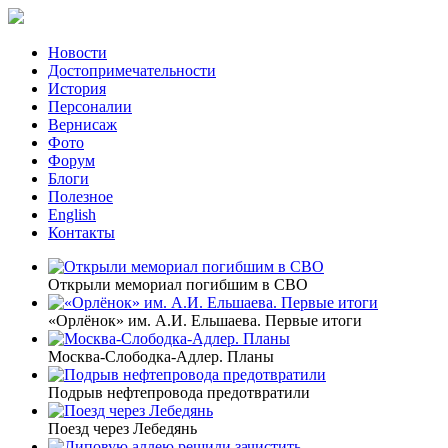
Новости
Достопримечательности
История
Персоналии
Вернисаж
Фото
Форум
Блоги
Полезное
English
Контакты
Открыли мемориал погибшим в СВО
«Орлёнок» им. А.И. Ельшаева. Первые итоги
Москва-Слободка-Адлер. Планы
Подрыв нефтепровода предотвратили
Поезд через Лебедянь